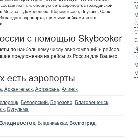
 составляют т.н. опорную сеть аэропортов гражданской
М
в Москве – Домодедово, Шереметьево, Внуково, Санкт-
М
 Из каждого аэропорта, прямыми рейсами или с
С
а.
С
России с помощью Skybooker
С
К
леты по наибольшему числу авиакомпаний и рейсов,
лучшие предложения на рейсы из России для Вашего
Р
М
М
ых есть аэропорты
а
,
Архангельск
,
Астрахань
,
Ачинск
елорецк
,
Белоярский
,
Березово
,
Благовещенск
,
ск
,
Бугульма
Владивосток
,
Владикавказ
,
Волгоград
,