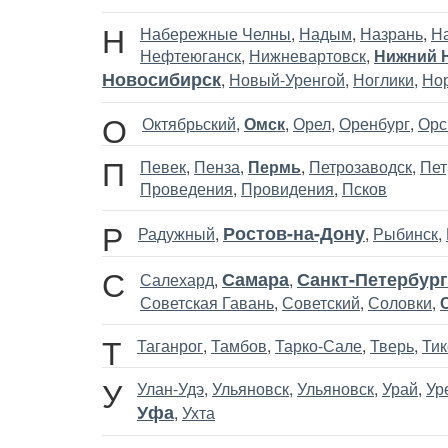
Н
Набережные Челны
,
Надым
,
Назрань
,
Н
Нефтеюганск
,
Нижневартовск
,
Нижний 
Новосибирск
,
Новый-Уренгой
,
Ноглики
,
Но
О
Октябрьский
,
Омск
,
Орел
,
Оренбург
,
Орс
П
Певек
,
Пенза
,
Пермь
,
Петрозаводск
,
Пет
Проведения
,
Провидения
,
Псков
Р
Ростов-на-Дону
Радужный
,
,
Рыбинск
,
С
Самара
Санкт-Петербург
Салехард
,
,
Советская Гавань
,
Советский
,
Соловки
,
Т
Таганрог
,
Тамбов
,
Тарко-Сале
,
Тверь
,
Тик
У
Улан-Удэ
,
Ульяновск
,
Ульяновск
,
Урай
,
Ур
Уфа
,
Ухта