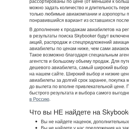
рассортированы по цене (от меньшей к боль
можно задать количество и длительность пере
только любимые авиакомпании и аэропорты пр
понравившийся вариант из оставшихся после
В дополнение к продажам авиабилетов на ре
в результаты поиска Skybooker будут включе
акций, распродаж и спецпредложений авиацио
авиабилеты по ценам ниже, чем сами авиаком
Такое возможно благодаря специальным аген
агентств и большому объему продаж. Для путе
дешевого авиабилета, самый широкий выбор и
на нашем сайте. Широкий выбор и низкие це
авиабилеты за долгий срок заранее, покупка 
до вылета по вполне привлекательной цене. 
быстрого результата и выбора самого выгодн
в Россию
.
Что вы НЕ найдете на Skybook
Вы не найдете наценок, дополнительных
Вы не найдете у нас предложения на за