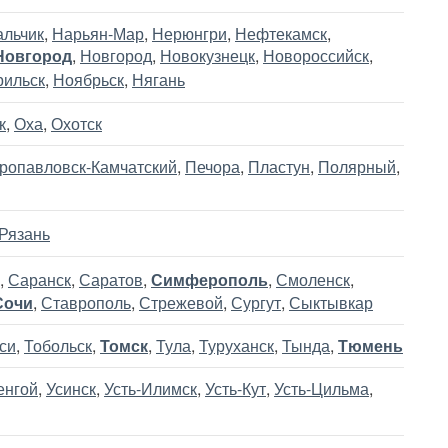
альчик
,
Нарьян-Мар
,
Нерюнгри
,
Нефтекамск
,
Новгород
,
Новгород
,
Новокузнецк
,
Новороссийск
,
рильск
,
Ноябрьск
,
Нягань
к
,
Оха
,
Охотск
ропавловск-Камчатский
,
Печора
,
Пластун
,
Полярный
,
Рязань
,
Саранск
,
Саратов
,
Симферополь
,
Смоленск
,
Сочи
,
Ставрополь
,
Стрежевой
,
Сургут
,
Сыктывкар
си
,
Тобольск
,
Томск
,
Тула
,
Туруханск
,
Тында
,
Тюмень
енгой
,
Усинск
,
Усть-Илимск
,
Усть-Кут
,
Усть-Цильма
,