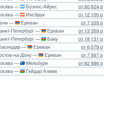
осква —
Буэнос-Айрес
от 60 624 р
осква —
Инсбрук
от 12 100 р
очи —
Ереван
от 7 335 р
анкт-Петербург —
Ереван
от 13 359 р
анкт-Петербург —
Баку
от 18 131 р
раснодар —
Ереван
от 6 579 р
остов-на-Дону —
Ереван
от 7 567 р
осква —
Мельбурн
от 82 686 р
осква —
Гейдар Алиев