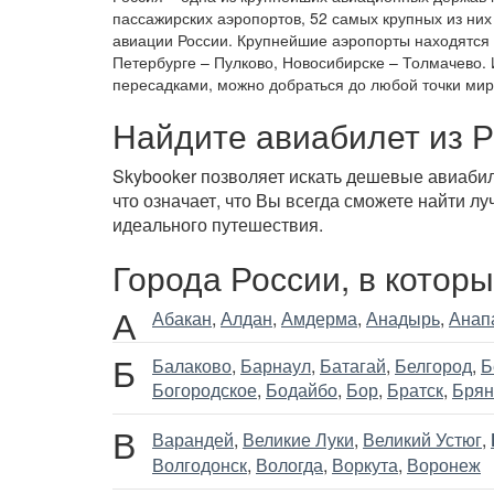
пассажирских аэропортов, 52 самых крупных из них
авиации России. Крупнейшие аэропорты находятся 
Петербурге – Пулково, Новосибирске – Толмачево.
пересадками, можно добраться до любой точки мир
Найдите авиабилет из 
Skybooker позволяет искать дешевые авиаби
что означает, что Вы всегда сможете найти 
идеального путешествия.
Города России, в котор
А
Абакан
,
Алдан
,
Амдерма
,
Анадырь
,
Анап
Б
Балаково
,
Барнаул
,
Батагай
,
Белгород
,
Б
Богородское
,
Бодайбо
,
Бор
,
Братск
,
Брян
В
Варандей
,
Великие Луки
,
Великий Устюг
,
Волгодонск
,
Вологда
,
Воркута
,
Воронеж