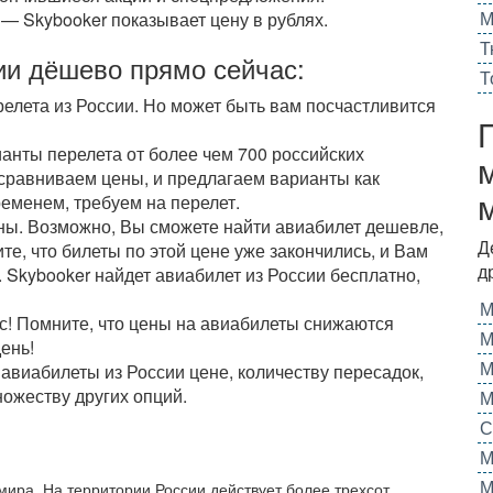
М
 — Skybooker показывает цену в рублях.
Т
сии дёшево прямо сейчас:
Т
релета из России. Но может быть вам посчастливится
анты перелета от более чем 700 российских
сравниваем цены, и предлагаем варианты как
ременем, требуем на перелет.
ны. Возможно, Вы сможете найти авиабилет дешевле,
Д
те, что билеты по этой цене уже закончились, и Вам
д
 Skybooker найдет авиабилет из России бесплатно,
М
с! Помните, что цены на авиабилеты снижаются
М
день!
М
авиабилеты из России цене, количеству пересадок,
ожеству других опций.
М
С
М
М
мира. На территории России действует более трехсот