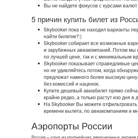
Вы не найдете фокусов с курсами валют
5 причин купить билет из Рос
Skybooker пока не находил варианты пе
найти билетик?:)
Skybooker собирает все возможные вари
и зарубежных авиакомпаний. Потом мы 
по лучшей цене, так и с минимальным в
Skybooker показывает справедливые це
но не удивляйтесь потом, когда обнаружи
предложат намного более высокую цену.
без комиссий и наценок.
Купите дешевый авиабилет прямо сейча
крайне редко, а только растут изо дня в 
На Skybooker Вы можете отфильтровать 
времени вылета, по авиакомпаниям и мн
Аэропорты России
Россия – одна из крупнейших авиационных держав 