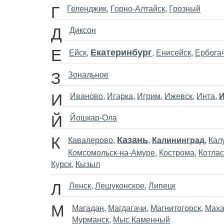
Г
Геленджик
,
Горно-Алтайск
,
Грозный
Д
Диксон
Е
Екатеринбург
Ейск
,
,
Енисейск
,
Ербога
З
Зональное
И
Иваново
,
Игарка
,
Игрим
,
Ижевск
,
Инта
,
И
Й
Йошкар-Ола
К
Казань
Кавалерово
,
,
Калининград
,
Кал
Комсомольск-на-Амуре
,
Кострома
,
Котлас
Курск
,
Кызыл
Л
Ленск
,
Лешуконское
,
Липецк
М
Магадан
,
Магдагачи
,
Магнитогорск
,
Маха
Мурманск
,
Мыс Каменный