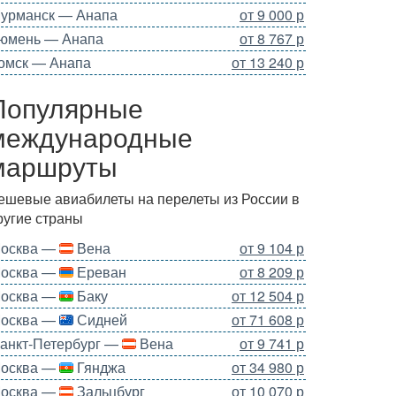
урманск — Анапа
от 9 000 р
юмень — Анапа
от 8 767 р
омск — Анапа
от 13 240 р
Популярные
международные
маршруты
ешевые авиабилеты на перелеты из России в
ругие страны
осква —
Вена
от 9 104 р
осква —
Ереван
от 8 209 р
осква —
Баку
от 12 504 р
осква —
Сидней
от 71 608 р
анкт-Петербург —
Вена
от 9 741 р
осква —
Гянджа
от 34 980 р
осква —
Зальцбург
от 10 070 р