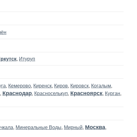
чён
ркутск
,
Итуруп
уга
,
Кемерово
,
Киренск
,
Киров
,
Кировск
,
Когалым
,
Краснодар
Красноярск
,
,
Красноселькуп
,
,
Курган
,
Москва
чкала
,
Минеральные Воды
,
Мирный
,
,