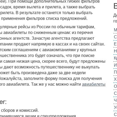
шей). При помощи дополнительных гибких фильтров
садок, время вылета и прилета, а также выбрать
илета. В результате останется только выбрать
Д
 применения фильтров списка предложений.
г
гулярные рейсы из России по обычным тарифам,
М
ны авиабилеты по сниженным ценам: из перечня
С
нных агентств. Зачастую агентства предлагают
пании продают напрямую в кассах и на своих сайтах.
Е
тским соглашениям с авиакомпаниями у крупных
Н
шественника это будет означать, что при поиске
К
 самая низкая цена, скорее всего, будут предложены
И
ны дают возможность путешественнику не выкупать
П
может быть произведена даже за две недели
Пожалуйста, заполните форму поиска для получения
Х
ого авиабилета. Так же у нас можно найти
авиабилеты
О
С
er:
Ч
У
 сборов и комиссий.
С
кончившиеся акции и спецпредложения.