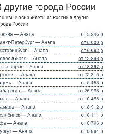
В другие города России
ешевые авиабилеты из России в другие
орода России
осква — Анапа
от 3 246 р
анкт-Петербург — Анапа
от 6 000 р
катеринбург — Анапа
от 6 092 р
овосибирск — Анапа
от 12 896 р
расноярск — Анапа
от 18 397 р
ркутск — Анапа
от 22 215 р
ермь — Анапа
от 8 458 р
абаровск — Анапа
от 26 966 р
мск — Анапа
от 10 456 р
амара — Анапа
от 8 912 р
елябинск — Анапа
от 8 111 р
фа — Анапа
от 8 796 р
ургут — Анапа
от 8 884 р