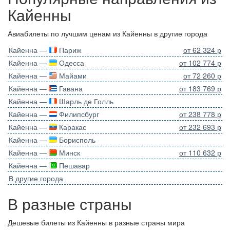
Кайенны
Авиабилеты по лучшим ценам из Кайенны в другие города
Кайенна —
Париж
от 62 324 р
Кайенна —
Одесса
от 102 774 р
Кайенна —
Майами
от 72 260 р
Кайенна —
Гавана
от 183 769 р
Кайенна —
Шарль де Голль
Кайенна —
Филипсбург
от 238 778 р
Кайенна —
Каракас
от 232 693 р
Кайенна —
Борисполь
Кайенна —
Минск
от 110 632 р
Кайенна —
Пешавар
В другие города
В разные страны
Дешевые билеты из Кайенны в разные страны мира