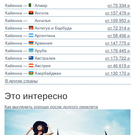
Кайенна —
Алжир
от 75 334 р
Кайенна —
Ангола
от 157 479 р
Кайенна —
Ангилья
от 109 953 р
Кайенна —
Антигуа и Барбуда
от 72 314 р
Кайенна —
Аргентина
от 58 456 р
Кайенна —
Армения
от 147 775 р
Кайенна —
Аруба
от 176 445 р
Кайенна —
Австралия
от 173 722 р
Кайенна —
Австрия
от 46 619 р
Кайенна —
Азербайджан
от 130 170 р
В другие страны
Это интересно
Как выглядеть хорошо после долгого перелета