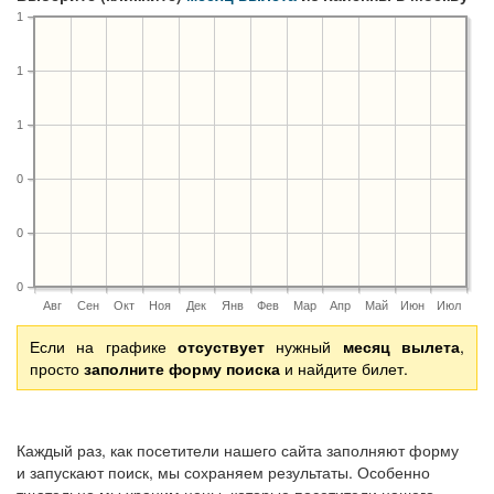
1
1
1
0
0
0
Авг
Сен
Окт
Ноя
Дек
Янв
Фев
Мар
Апр
Май
Июн
Июл
Если на графике
отсуствует
нужный
месяц вылета
,
просто
заполните форму поиска
и найдите билет.
Каждый раз, как посетители нашего сайта заполняют форму
и запускают поиск, мы сохраняем результаты. Особенно
тщательно мы храним цены, которые посетители нашего