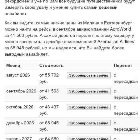
рекордсмен и уже по Вам все будущие путешественники будут
измерять свою удачу и умение купить самый дешевый
авиабилет.
Как вы видите, самые низкие цены из Милана в Екатеринбург
можно найти на рейсы в сентябре авиакомпанией AeroWorld
за 41 503 рубля. А самый дорогой перелет по этому маршруту
можно совершить в декабре авиакомпанией Azerbaijan Airlines
за 68 945 рублей, но мы надеемся, что Вы найдете более
выгодный авиабилет.
Месяц
Стоимость
Перелёт
август 2026
от 55 792
с
руб.
пересадкой
сентябрь 2026
от 41 503
с
руб.
пересадкой
октябрь 2026
от 46 437
с
руб.
пересадкой
декабрь 2026
от 68 945
с
руб.
пересадкой
январь 2027
от 64 680
с