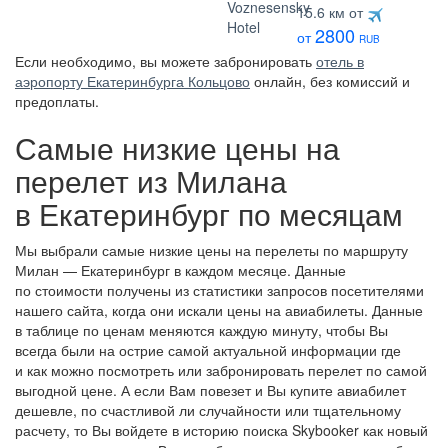
4 звезды
15.6 км от
2800
от
RUB
Если необходимо, вы можете забронировать
отель в
аэропорту Екатеринбурга Кольцово
онлайн, без комиссий и
предоплаты.
Самые низкие цены на
перелет из Милана
в Екатеринбург по месяцам
Мы выбрали самые низкие цены на перелеты по маршруту
Милан — Екатеринбург в каждом месяце. Данные
по стоимости получены из статистики запросов посетителями
нашего сайта, когда они искали цены на авиабилеты. Данные
в таблице по ценам меняются каждую минуту, чтобы Вы
всегда были на острие самой актуальной информации где
и как можно посмотреть или забронировать перелет по самой
выгодной цене. А если Вам повезет и Вы купите авиабилет
дешевле, по счастливой ли случайности или тщательному
расчету, то Вы войдете в историю поиска Skybooker как новый