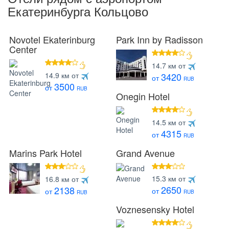
Екатеринбурга Кольцово
Novotel Ekaterinburg
Park Inn by Radisson
Center
4 звезды
14.7 км от
4 звезды
14.9 км от
3420
от
RUB
3500
от
RUB
Onegin Hotel
4 звезды
14.5 км от
4315
от
RUB
Marins Park Hotel
Grand Avenue
3 звезды
3 звезды
15.3 км от
16.8 км от
2650
2138
от
от
RUB
RUB
Voznesensky Hotel