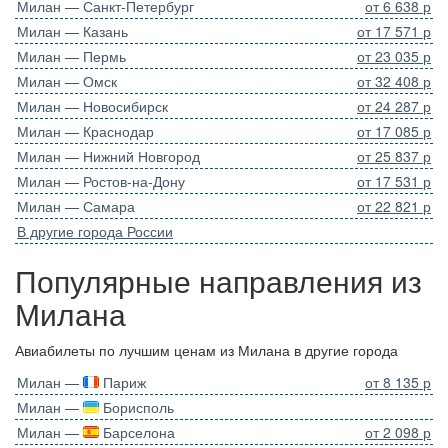
Милан — Санкт-Петербург
от 6 638 р
Милан — Казань
от 17 571 р
Милан — Пермь
от 23 035 р
Милан — Омск
от 32 408 р
Милан — Новосибирск
от 24 287 р
Милан — Краснодар
от 17 085 р
Милан — Нижний Новгород
от 25 837 р
Милан — Ростов-на-Дону
от 17 531 р
Милан — Самара
от 22 821 р
В другие города России
Популярные направления из
Милана
Авиабилеты по лучшим ценам из Милана в другие города
Милан —
Париж
от 8 135 р
Милан —
Борисполь
Милан —
Барселона
от 2 098 р