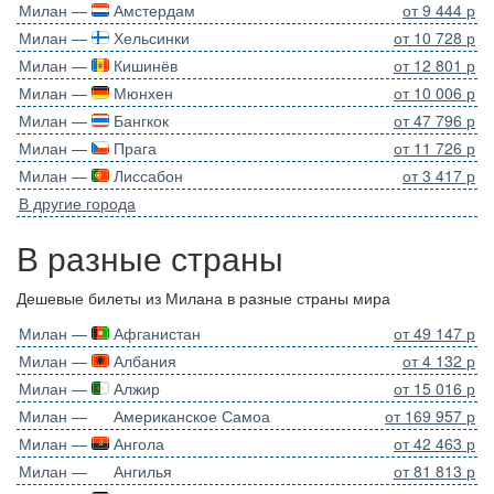
Милан —
Амстердам
от 9 444 р
Милан —
Хельсинки
от 10 728 р
Милан —
Кишинёв
от 12 801 р
Милан —
Мюнхен
от 10 006 р
Милан —
Бангкок
от 47 796 р
Милан —
Прага
от 11 726 р
Милан —
Лиссабон
от 3 417 р
В другие города
В разные страны
Дешевые билеты из Милана в разные страны мира
Милан —
Афганистан
от 49 147 р
Милан —
Албания
от 4 132 р
Милан —
Алжир
от 15 016 р
Милан —
Американское Самоа
от 169 957 р
Милан —
Ангола
от 42 463 р
Милан —
Ангилья
от 81 813 р