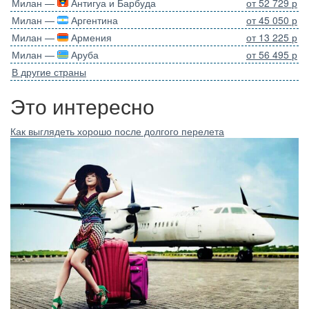
Милан —
Антигуа и Барбуда
от 52 729 р
Милан —
Аргентина
от 45 050 р
Милан —
Армения
от 13 225 р
Милан —
Аруба
от 56 495 р
В другие страны
Это интересно
Как выглядеть хорошо после долгого перелета