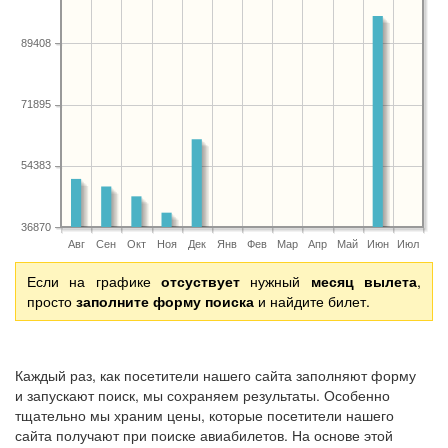
89408
71895
54383
36870
Авг
Сен
Окт
Ноя
Дек
Янв
Фев
Мар
Апр
Май
Июн
Июл
Если на графике
отсуствует
нужный
месяц вылета
,
просто
заполните форму поиска
и найдите билет.
Каждый раз, как посетители нашего сайта заполняют форму
и запускают поиск, мы сохраняем результаты. Особенно
тщательно мы храним цены, которые посетители нашего
сайта получают при поиске авиабилетов. На основе этой