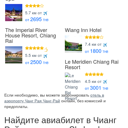
4 звезды
5.7 км от
2695
от
THB
The Imperial River
Wiang Inn Hotel
House Resort, Chiang
Rai
4 звезды
7.4 км от
1800
от
THB
5 звезд
5.5 км от
Le Meridien Chiang Rai
2500
от
THB
Resort
5 звезд
4.5 км от
3001
от
THB
Если необходимо, вы можете забронировать
отель в
аэропорту Чанг Рая Чанг-Рай
онлайн, без комиссий и
предоплаты.
Найдите авиабилет в Чианг