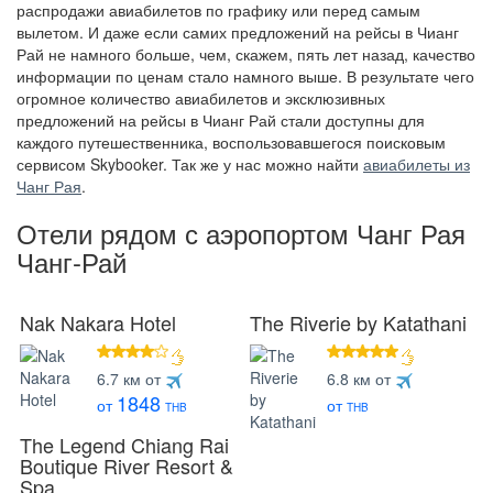
распродажи авиабилетов по графику или перед самым
вылетом. И даже если самих предложений на рейсы в Чианг
Рай не намного больше, чем, скажем, пять лет назад, качество
информации по ценам стало намного выше. В результате чего
огромное количество авиабилетов и эксклюзивных
предложений на рейсы в Чианг Рай стали доступны для
каждого путешественника, воспользовавшегося поисковым
сервисом Skybooker. Так же у нас можно найти
авиабилеты из
Чанг Рая
.
Отели рядом с аэропортом Чанг Рая
Чанг-Рай
Nak Nakara Hotel
The Riverie by Katathani
4 звезды
5 звезд
6.7 км от
6.8 км от
1848
от
от
THB
THB
The Legend Chiang Rai
Boutique River Resort &
Spa