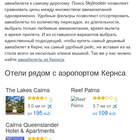
авиабилета к самому дорогому. Поиск Skybooker позволяет
сравнивать цены между множеством авиакомпаний
одновременно. Удобные фильтры позволяют отсортировать
авиабилеты по количеству пересадок, их длительности,
выбрать только любимые авиакомпании, время вылета
и время прилета. И из оставшихся вариантов выбрать
единственный подходящий, чтобы купить самый дешевый
авиабилет в Кернс на самый удобный рейс, не вставая из-за
стола всего за несколько кликов мышкой. Так же у нас можно
найти
авиабилеты из Кернса
.
Отели рядом с аэропортом Кернса
The Lakes Cairns
Reef Palms
4 звезды
3 звезды
3.0 км от
3.7 км от
195
109
от
от
AUD
AUD
Cairns Queenslander
Hotel & Apartments