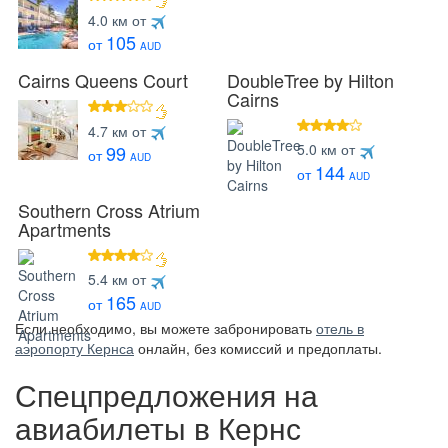
4 звезды
4.0 км от
105
от
AUD
Cairns Queens Court
DoubleTree by Hilton
Cairns
3 звезды
4.7 км от
4 звезды
5.0 км от
99
от
AUD
144
от
AUD
Southern Cross Atrium
Apartments
4 звезды
5.4 км от
165
от
AUD
Если необходимо, вы можете забронировать
отель в
аэропорту Кернса
онлайн, без комиссий и предоплаты.
Спецпредложения на
авиабилеты в Кернс