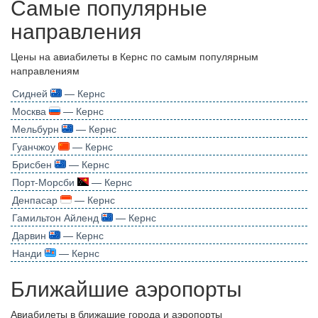
Самые популярные
направления
Цены на авиабилеты в Кернс по самым популярным
направлениям
Сидней
— Кернс
Москва
— Кернс
Мельбурн
— Кернс
Гуанчжоу
— Кернс
Брисбен
— Кернс
Порт-Морсби
— Кернс
Денпасар
— Кернс
Гамильтон Айленд
— Кернс
Дарвин
— Кернс
Нанди
— Кернс
Ближайшие аэропорты
Авиабилеты в ближашие города и аэропорты