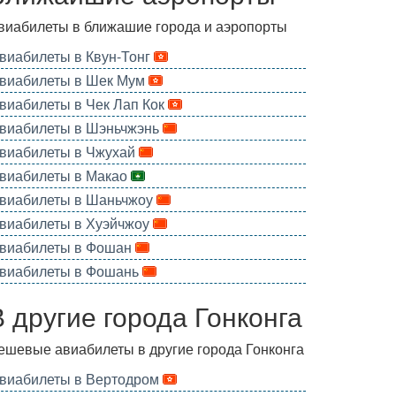
виабилеты в ближашие города и аэропорты
виабилеты в Квун-Тонг
виабилеты в Шек Мум
виабилеты в Чек Лап Кок
виабилеты в Шэньчжэнь
виабилеты в Чжухай
виабилеты в Макао
виабилеты в Шаньчжоу
виабилеты в Хуэйчжоу
виабилеты в Фошан
виабилеты в Фошань
В другие города Гонконга
ешевые авиабилеты в другие города Гонконга
виабилеты в Вертодром