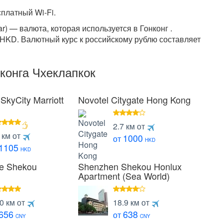
платный Wi-Fi.
r) — валюта, которая используется в Гонконг .
KD. Валютный курс к российскому рублю составляет
конга Чхеклапкок
SkyCity Marriott
Novotel Citygate Hong Kong
4
2.7 км от
звезд
звезды
 км от
1000
от
HKD
1105
HKD
ce Shekou
Shenzhen Shekou Honlux
Apartment (Sea World)
звезд
4
.0 км от
18.9 км от
звезды
656
638
от
CNY
CNY