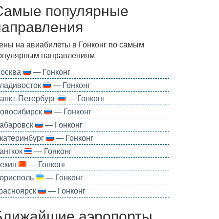
Самые популярные
направления
ены на авиабилеты в Гонконг по самым
опулярным направлениям
осква
— Гонконг
ладивосток
— Гонконг
анкт-Петербург
— Гонконг
овосибирск
— Гонконг
абаровск
— Гонконг
катеринбург
— Гонконг
ангкок
— Гонконг
екин
— Гонконг
орисполь
— Гонконг
расноярск
— Гонконг
Ближайшие аэропорты