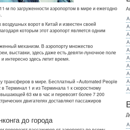
11-м
по загруженности аэропортом в мире и ежегодно
А
.
А
х воздушных ворот в Китай и известен своей
А
лагодаря которым этот аэропорт является одним
А
А
женный механизм. В аэропорту множество
А
еи, выставки, здесь даже есть девяти-луночное поле
А
о и интересно здесь летит время.
А
А
А
му трансферов в мире. Бесплатный «Automated People
 в Терминал 1 и из Терминала 1 к скоростному
А
евышающей 63 км в час и перевозят более 7 200
ектрических двигателях доставляют пассажиров
Д
нконга до города
А
r перевозят пассажиров от аэропорта по всему