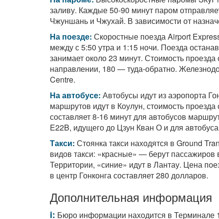
заливу. Каждые
50-90
минут паром отправляет
Чжуншань и Чжухай. В зависимости от назначе
На поезде:
Скоростные поезда Airport Expre
между с 5:50 утра и 1:15 ночи. Поезда остана
занимает около 23 минут. Стоимость проезда 
направлении, 180 — туда-обратно. Железнодо
Centre.
На автобусе:
Автобусы идут из аэропорта Го
маршрутов идут в Коулун, стоимость проезда 
составляет
8-16
минут для автобусов маршрута
E22B, идущего до Цзун Кван О и для автобуса 
Такси:
Стоянка такси находятся в Ground Tran
видов такси: «красные» — берут пассажиров 
Территории, «синие» идут в Лантау. Цена пое
в центр Гонконга составляет 280 долларов.
Дополнительная информация
i:
Бюро информации находится в Терминале 1