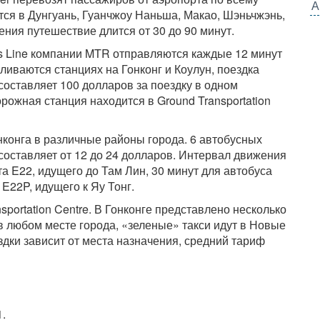
А
ся в Дунгуань, Гуанчжоу Наньша, Макао, Шэньчжэнь,
ния путешествие длится от 30 до 90 минут.
ss Line компании MTR отправляются каждые 12 минут
вливаются станциях на Гонконг и Коулун, поездка
составляет 100 долларов за поездку в одном
рожная станция находится в Ground Transportation
нконга в различные районы города. 6 автобусных
составляет от 12 до 24 долларов. Интервал движения
 E22, идущего до Там Лин, 30 минут для автобуса
E22P, идущего к Яу Тонг.
sportation Centre. В Гонконге представлено несколько
в любом месте города, «зеленые» такси идут в Новые
здки зависит от места назначения, средний тариф
.