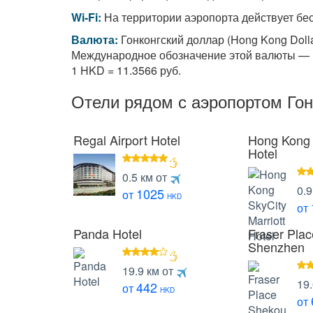
Wi-Fi:
На территории аэропорта действует бес
Валюта:
Гонконгский доллар (Hong Kong Dolla
Международное обозначение этой валюты — H
1 HKD = 11.3566 руб.
Отели рядом с аэропортом Гон
Regal Airport Hotel
Hong Kong 
Hotel
5 звезд
0.5 км от
5 
0.9
1025
от
HKD
от
Panda Hotel
Fraser Pla
Shenzhen
4
19.9 км от
5 
звезды
19
442
от
HKD
от