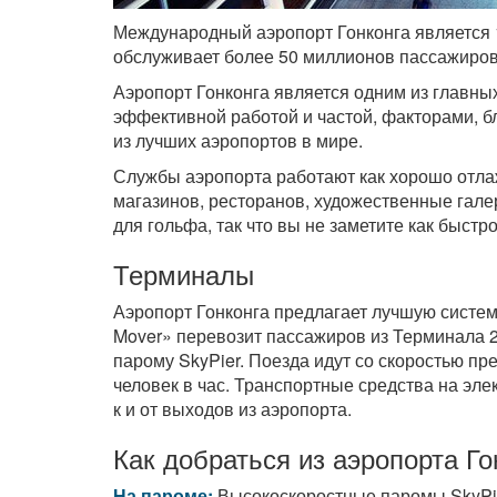
Международный аэропорт Гонконга является
обслуживает более 50 миллионов пассажиров
Аэропорт Гонконга является одним из главны
эффективной работой и частой, факторами, б
из лучших аэропортов в мире.
Службы аэропорта работают как хорошо отла
магазинов, ресторанов, художественные галер
для гольфа, так что вы не заметите как быстр
Терминалы
Аэропорт Гонконга предлагает лучшую систе
Mover» перевозит пассажиров из Терминала 2
парому SkyPier. Поезда идут со скоростью пр
человек в час. Транспортные средства на эл
к и от выходов из аэропорта.
Как добраться из аэропорта Го
На пароме:
Высокоскоростные паромы SkyPie