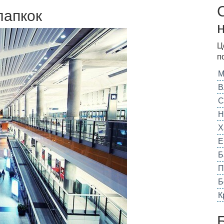
лапкок
Ц
п
М
В
С
Н
Х
Е
Б
П
Б
К