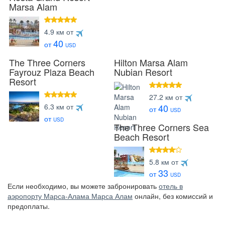
Marsa Alam
5 звезд
4.9 км от
40
от
USD
The Three Corners
Hilton Marsa Alam
Fayrouz Plaza Beach
Nubian Resort
Resort
5 звезд
27.2 км от
5 звезд
6.3 км от
40
от
USD
от
USD
The Three Corners Sea
Beach Resort
4 звезды
5.8 км от
33
от
USD
Если необходимо, вы можете забронировать
отель в
аэропорту Марса-Алама Марса Алам
онлайн, без комиссий и
предоплаты.