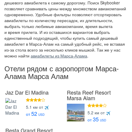
дешевого авиабилета к самому дорогому. Поиск Skybooker
позволяет сравнивать цены между множеством авиакомпаний
одновременно. Удобные фильтры позволяют отсортировать
авиабилеты по количеству пересадок, их длительности,
выбрать только любимые авиакомпании, время вылета
и время прилета. И из оставшихся вариантов выбрать
единственный подходящий, чтобы купить самый дешевый
авиабилет в Марса-Алам на самый удобный рейс, не вставая
из-за стола всего за несколько кликов мышкой. Так же у нас
можно найти
авиабилеты из Марса-Алама
.
Отели рядом с аэропортом Марса-
Алама Марса Алам
Jaz Dar El Madina
Resta Reef Resort
Marsa Alam
4 звезды
5.1 км от
4 звезды
5.2 км от
52
от
USD
35
от
USD
Resta Grand Resort