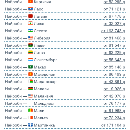
Найроби —
Киргизия
от 52 295 р
Найроби —
Лаос
от 71 121 р
Найроби —
Латвия
от 67 478 р
Найроби —
Ливан
от 32 027 р
Найроби —
Лесото
от 163 743 р
Найроби —
Либерия
от 81 468 р
Найроби —
Ливия
от 81 547 р
Найроби —
Литва
от 63 229 р
Найроби —
Люксембург
от 55 643 р
Найроби —
Макао
от 85 148 р
Найроби —
Македония
от 86 499 р
Найроби —
Мадагаскар
от 43 861 р
Найроби —
Малави
от 19 926 р
Найроби —
Малайзия
от 42 070 р
Найроби —
Мальдивы
от 76 177 р
Найроби —
Мали
от 81 968 р
Найроби —
Мальта
от 72 234 р
Найроби —
Мартиника
от 171 104 р