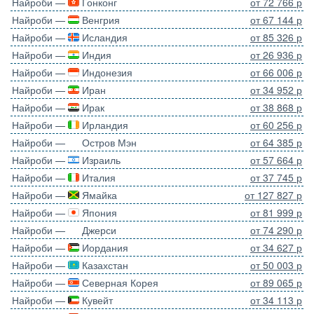
Найроби —
Гонконг
от 72 766 р
Найроби —
Венгрия
от 67 144 р
Найроби —
Исландия
от 85 326 р
Найроби —
Индия
от 26 936 р
Найроби —
Индонезия
от 66 006 р
Найроби —
Иран
от 34 952 р
Найроби —
Ирак
от 38 868 р
Найроби —
Ирландия
от 60 256 р
Найроби —
Остров Мэн
от 64 385 р
Найроби —
Израиль
от 57 664 р
Найроби —
Италия
от 37 745 р
Найроби —
Ямайка
от 127 827 р
Найроби —
Япония
от 81 999 р
Найроби —
Джерси
от 74 290 р
Найроби —
Иордания
от 34 627 р
Найроби —
Казахстан
от 50 003 р
Найроби —
Северная Корея
от 89 065 р
Найроби —
Кувейт
от 34 113 р