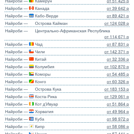
Найроби —
Камерун
от 51 425 р
Найроби —
Канада
от 39 642 р
Найроби —
Кабо-Верде
от 89 421 р
Найроби —
Острова Кайман
от 124 028 р
Найроби —
Центрально-Африканская Республика
от 114 671 р
Найроби —
Чад
от 87 831 р
Найроби —
Чили
от 142 371 р
Найроби —
Китай
от 32 336 р
Найроби —
Колумбия
от 102 870 р
Найроби —
Коморы
от 54 485 р
Найроби —
Конго
от 60 326 р
Найроби —
Острова Кука
от 183 153 р
Найроби —
Коста-Рика
от 129 061 р
Найроби —
Кот д'Ивуар
от 51 864 р
Найроби —
Хорватия
от 49 964 р
Найроби —
Куба
от 98 972 р
Найроби —
Кипр
от 58 086 р
Найроби —
Чехия
от 57 441 р