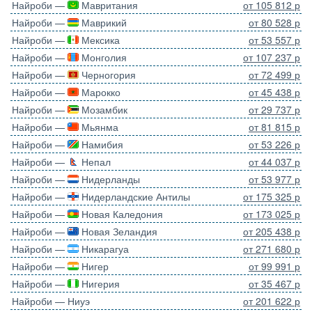
Найроби —
Мавритания
от 105 812 р
Найроби —
Маврикий
от 80 528 р
Найроби —
Мексика
от 53 557 р
Найроби —
Монголия
от 107 237 р
Найроби —
Черногория
от 72 499 р
Найроби —
Марокко
от 45 438 р
Найроби —
Мозамбик
от 29 737 р
Найроби —
Мьянма
от 81 815 р
Найроби —
Намибия
от 53 226 р
Найроби —
Непал
от 44 037 р
Найроби —
Нидерланды
от 53 977 р
Найроби —
Нидерландские Антилы
от 175 325 р
Найроби —
Новая Каледония
от 173 025 р
Найроби —
Новая Зеландия
от 205 438 р
Найроби —
Никарагуа
от 271 680 р
Найроби —
Нигер
от 99 991 р
Найроби —
Нигерия
от 35 467 р
Найроби — Ниуэ
от 201 622 р