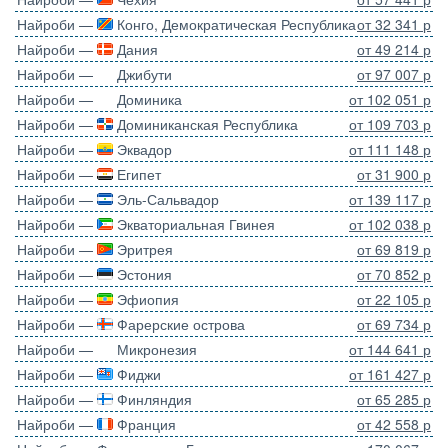
Найроби —
Конго, Демократическая Республика
от 32 341 р
Найроби —
Дания
от 49 214 р
Найроби —
Джибути
от 97 007 р
Найроби —
Доминика
от 102 051 р
Найроби —
Доминиканская Республика
от 109 703 р
Найроби —
Эквадор
от 111 148 р
Найроби —
Египет
от 31 900 р
Найроби —
Эль-Сальвадор
от 139 117 р
Найроби —
Экваториальная Гвинея
от 102 038 р
Найроби —
Эритрея
от 69 819 р
Найроби —
Эстония
от 70 852 р
Найроби —
Эфиопия
от 22 105 р
Найроби —
Фарерские острова
от 69 734 р
Найроби —
Микронезия
от 144 641 р
Найроби —
Фиджи
от 161 427 р
Найроби —
Финляндия
от 65 285 р
Найроби —
Франция
от 42 558 р