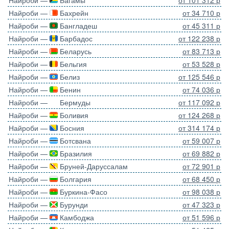
Найроби —
Багамы
от 101 312 р
Найроби —
Бахрейн
от 34 710 р
Найроби —
Бангладеш
от 45 311 р
Найроби —
Барбадос
от 122 238 р
Найроби —
Беларусь
от 83 713 р
Найроби —
Бельгия
от 53 528 р
Найроби —
Белиз
от 125 546 р
Найроби —
Бенин
от 74 036 р
Найроби —
Бермуды
от 117 092 р
Найроби —
Боливия
от 124 268 р
Найроби —
Босния
от 314 174 р
Найроби —
Ботсвана
от 59 007 р
Найроби —
Бразилия
от 69 882 р
Найроби —
Бруней-Даруссалам
от 72 901 р
Найроби —
Болгария
от 68 450 р
Найроби —
Буркина-Фасо
от 98 038 р
Найроби —
Бурунди
от 47 323 р
Найроби —
Камбоджа
от 51 596 р