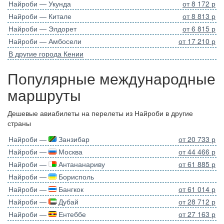
Найроби — Укунда
от 8 172 р
Найроби — Китале
от 8 813 р
Найроби — Элдорет
от 6 815 р
Найроби — Амбосели
от 17 210 р
В другие города Кении
Популярные международные
маршруты
Дешевые авиабилеты на перелеты из Найроби в другие
страны
Найроби —
Занзибар
от 20 733 р
Найроби —
Москва
от 44 466 р
Найроби —
Антананариву
от 61 885 р
Найроби —
Борисполь
Найроби —
Бангкок
от 61 014 р
Найроби —
Дубай
от 28 712 р
Найроби —
Ентеббе
от 27 163 р