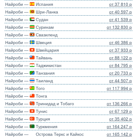
Найроби —
Испания
от 37 810 р
Найроби —
Шри-Ланка
от 40 597 р
Найроби —
Судан
от 41 539 р
Найроби —
Суринам
от 132 830 р
Найроби —
Свазиленд
Найроби —
Швеция
от 46 386 р
Найроби —
Швейцария
от 37 933 р
Найроби —
Тайвань
от 88 122 р
Найроби —
Таджикистан
от 84 795 р
Найроби —
Танзания
от 20 733 р
Найроби —
Таиланд
от 44 507 р
Найроби —
Того
от 117 994 р
Найроби —
Тонга
Найроби —
Тринидад и Тобаго
от 136 266 р
Найроби —
Тунис
от 67 129 р
Найроби —
Турция
от 35 402 р
Найроби —
Туркмения
от 164 247 р
Найроби —
Острова Теркс и Кайкос
от 165 142 р