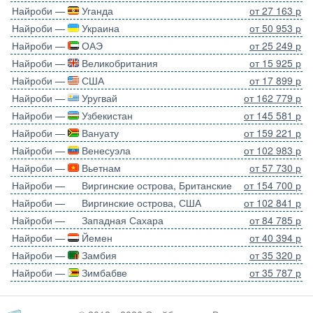
Найроби —
Уганда
от 27 163 р
Найроби —
Украина
от 50 953 р
Найроби —
ОАЭ
от 25 249 р
Найроби —
Великобритания
от 15 925 р
Найроби —
США
от 17 899 р
Найроби —
Уругвай
от 162 779 р
Найроби —
Узбекистан
от 145 581 р
Найроби —
Вануату
от 159 221 р
Найроби —
Венесуэла
от 102 983 р
Найроби —
Вьетнам
от 57 730 р
Найроби —
Виргинские острова, Британские
от 154 700 р
Найроби —
Виргинские острова, США
от 102 841 р
Найроби —
Западная Сахара
от 84 785 р
Найроби —
Йемен
от 40 394 р
Найроби —
Замбия
от 35 320 р
Найроби —
Зимбабве
от 35 787 р