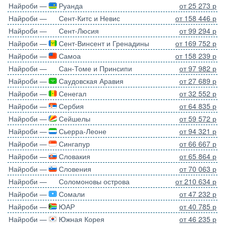
Найроби —
Руанда
от 25 273 р
Найроби —
Сент-Китс и Невис
от 158 446 р
Найроби —
Сент-Люсия
от 99 294 р
Найроби —
Сент-Винсент и Гренадины
от 169 752 р
Найроби —
Самоа
от 158 239 р
Найроби —
Сан-Томе и Принсипи
от 97 982 р
Найроби —
Саудовская Аравия
от 27 689 р
Найроби —
Сенегал
от 32 552 р
Найроби —
Сербия
от 64 835 р
Найроби —
Сейшелы
от 59 572 р
Найроби —
Сьерра-Леоне
от 94 321 р
Найроби —
Сингапур
от 66 667 р
Найроби —
Словакия
от 65 864 р
Найроби —
Словения
от 70 063 р
Найроби —
Соломоновы острова
от 210 634 р
Найроби —
Сомали
от 47 232 р
Найроби —
ЮАР
от 40 785 р
Найроби —
Южная Корея
от 46 235 р