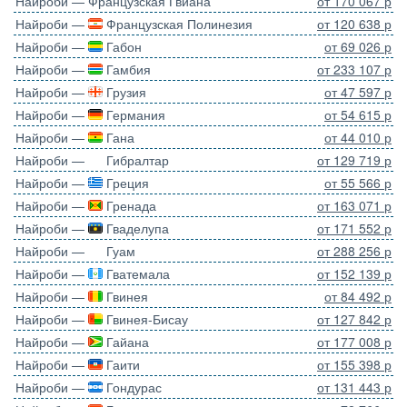
Найроби — Французская Гвиана
от 170 067 р
Найроби —
Французская Полинезия
от 120 638 р
Найроби —
Габон
от 69 026 р
Найроби —
Гамбия
от 233 107 р
Найроби —
Грузия
от 47 597 р
Найроби —
Германия
от 54 615 р
Найроби —
Гана
от 44 010 р
Найроби —
Гибралтар
от 129 719 р
Найроби —
Греция
от 55 566 р
Найроби —
Гренада
от 163 071 р
Найроби —
Гваделупа
от 171 552 р
Найроби —
Гуам
от 288 256 р
Найроби —
Гватемала
от 152 139 р
Найроби —
Гвинея
от 84 492 р
Найроби —
Гвинея-Бисау
от 127 842 р
Найроби —
Гайана
от 177 008 р
Найроби —
Гаити
от 155 398 р
Найроби —
Гондурас
от 131 443 р