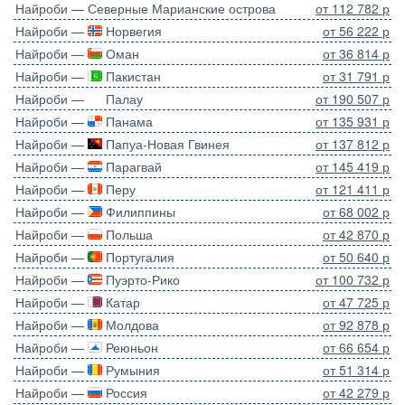
Найроби — Северные Марианские острова
от 112 782 р
Найроби —
Норвегия
от 56 222 р
Найроби —
Оман
от 36 814 р
Найроби —
Пакистан
от 31 791 р
Найроби —
Палау
от 190 507 р
Найроби —
Панама
от 135 931 р
Найроби —
Папуа-Новая Гвинея
от 137 812 р
Найроби —
Парагвай
от 145 419 р
Найроби —
Перу
от 121 411 р
Найроби —
Филиппины
от 68 002 р
Найроби —
Польша
от 42 870 р
Найроби —
Португалия
от 50 640 р
Найроби —
Пуэрто-Рико
от 100 732 р
Найроби —
Катар
от 47 725 р
Найроби —
Молдова
от 92 878 р
Найроби —
Реюньон
от 66 654 р
Найроби —
Румыния
от 51 314 р
Найроби —
Россия
от 42 279 р