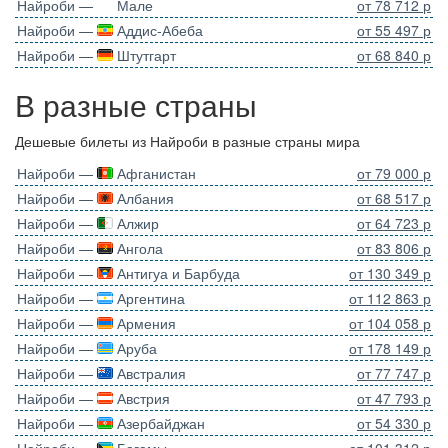
Найроби —
Мале
от 78 712 р
Найроби —
Аддис-Абеба
от 55 497 р
Найроби —
Штутгарт
от 68 840 р
В разные страны
Дешевые билеты из Найроби в разные страны мира
Найроби —
Афганистан
от 79 000 р
Найроби —
Албания
от 68 517 р
Найроби —
Алжир
от 64 723 р
Найроби —
Ангола
от 83 806 р
Найроби —
Антигуа и Барбуда
от 130 349 р
Найроби —
Аргентина
от 112 863 р
Найроби —
Армения
от 104 058 р
Найроби —
Аруба
от 178 149 р
Найроби —
Австралия
от 77 747 р
Найроби —
Австрия
от 47 793 р
Найроби —
Азербайджан
от 54 330 р