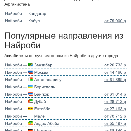
Афганистана
Найроби — Кандагар
Найроби — Кабул
от 79 000 р
Популярные направления из
Найроби
Авиабилеты по лучшим ценам из Найроби в другие города
Найроби —
Занзибар
от 20 733 р
Найроби —
Москва
от 44 466 р
Найроби —
Антананариву
от 61 885 р
Найроби —
Борисполь
Найроби —
Бангкок
от 61 014 р
Найроби —
Дубай
от 28 712 р
Найроби —
Ентеббе
от 27 163 р
Найроби —
Мале
от 78 712 р
Найроби —
Аддис-Абеба
от 55 497 р
Найроби —
Штутгарт
от 68 840 р