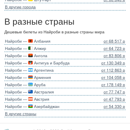
В другие города
В разные страны
Дешевые билеты из Найроби в разные страны мира
Найроби —
Албания
от 68 517 р
Найроби —
Алжир
от 64 723 р
Найроби —
Ангола
от 83 806 р
Найроби —
Антигуа и Барбуда
от 130 349 р
Найроби —
Аргентина
от 112 863 р
Найроби —
Армения
от 104 058 р
Найроби —
Аруба
от 178 149 р
Найроби —
Австралия
от 77 747 р
Найроби —
Австрия
от 47 793 р
Найроби —
Азербайджан
от 54 330 р
В другие страны