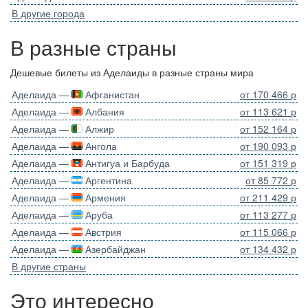
В другие города
В разные страны
Дешевые билеты из Аделаиды в разные страны мира
Аделаида —
Афганистан
от 170 466 р
Аделаида —
Албания
от 113 621 р
Аделаида —
Алжир
от 152 164 р
Аделаида —
Ангола
от 190 093 р
Аделаида —
Антигуа и Барбуда
от 151 319 р
Аделаида —
Аргентина
от 85 772 р
Аделаида —
Армения
от 211 429 р
Аделаида —
Аруба
от 113 277 р
Аделаида —
Австрия
от 115 066 р
Аделаида —
Азербайджан
от 134 432 р
В другие страны
Это интересно