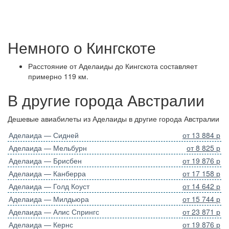
Немного о Кингскоте
Расстояние от Аделаиды до Кингскота составляет
примерно 119 км.
В другие города Австралии
Дешевые авиабилеты из Аделаиды в другие города Австралии
Аделаида — Сидней
от 13 884 р
Аделаида — Мельбурн
от 8 825 р
Аделаида — Брисбен
от 19 876 р
Аделаида — Канберра
от 17 158 р
Аделаида — Голд Коуст
от 14 642 р
Аделаида — Милдьюра
от 15 744 р
Аделаида — Алис Спрингс
от 23 871 р
Аделаида — Кернс
от 19 876 р