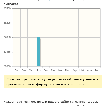
Кингскот
26500
25295
24090
22885
21680
Авг
Сен
Окт
Ноя
Дек
Янв
Фев
Мар
Апр
Май
Июн
Июл
Если на графике
отсуствует
нужный
месяц вылета
,
просто
заполните форму поиска
и найдите билет.
Каждый раз, как посетители нашего сайта заполняют форму
и запускают поиск, мы сохраняем результаты. Особенно