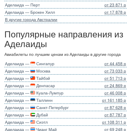
Аделаида — Перт
от 23 871 р
Аделаида — Брокен Хилл
от 17 878 р
В другие города Австралии
Популярные направления из
Аделаиды
Авиабилеты по лучшим ценам из Аделаиды в другие города
Аделаида —
Сингапур
от 44 458 р
Аделаида —
Москва
от 73 033 р
Аделаида —
Тайбэй
от 51 713 р
Аделаида —
Денпасар
от 24 869 р
Аделаида —
Куала-Лумпур
от 46 008 р
Аделаида —
Таллинн
от 161 185 р
Аделаида —
Санкт-Петербург
от 87 628 р
Аделаида —
Дубай
от 87 787 р
Аделаида —
Сиэтл
от 108 311 р
Аделаида —
Чианг Май
от 69 248 р