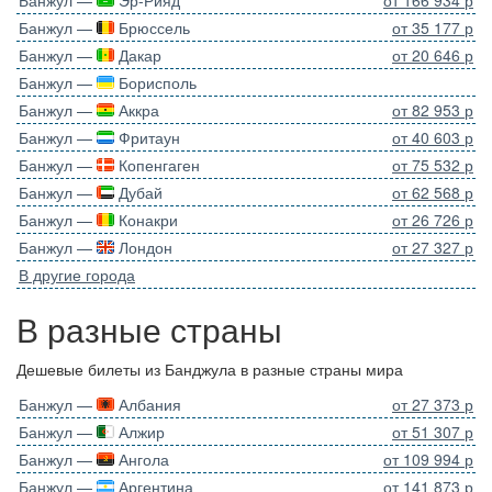
Банжул —
Брюссель
от 35 177 р
Банжул —
Дакар
от 20 646 р
Банжул —
Борисполь
Банжул —
Аккра
от 82 953 р
Банжул —
Фритаун
от 40 603 р
Банжул —
Копенгаген
от 75 532 р
Банжул —
Дубай
от 62 568 р
Банжул —
Конакри
от 26 726 р
Банжул —
Лондон
от 27 327 р
В другие города
В разные страны
Дешевые билеты из Банджула в разные страны мира
Банжул —
Албания
от 27 373 р
Банжул —
Алжир
от 51 307 р
Банжул —
Ангола
от 109 994 р
Банжул —
Аргентина
от 141 873 р