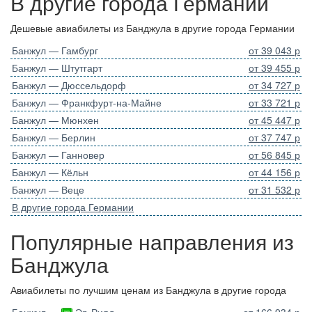
В другие города Германии
Дешевые авиабилеты из Банджула в другие города Германии
Банжул — Гамбург
от 39 043 р
Банжул — Штутгарт
от 39 455 р
Банжул — Дюссельдорф
от 34 727 р
Банжул — Франкфурт-на-Майне
от 33 721 р
Банжул — Мюнхен
от 45 447 р
Банжул — Берлин
от 37 747 р
Банжул — Ганновер
от 56 845 р
Банжул — Кёльн
от 44 156 р
Банжул — Веце
от 31 532 р
В другие города Германии
Популярные направления из
Банджула
Авиабилеты по лучшим ценам из Банджула в другие города
Банжул —
Эр-Рияд
от 166 934 р