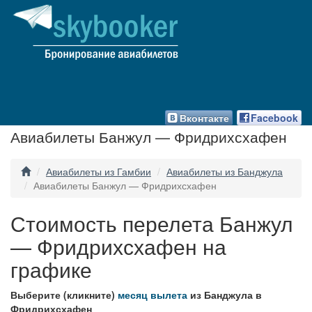
Вконтакте
Facebook
Авиабилеты Банжул — Фридрихсхафен
Авиабилеты из Гамбии
Авиабилеты из Банджула
Авиабилеты Банжул — Фридрихсхафен
Стоимость перелета Банжул
— Фридрихсхафен на
графике
Выберите (кликните)
месяц вылета
из Банджула в
Фридрихсхафен