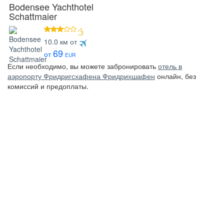
Bodensee Yachthotel
Schattmaier
3 звезды
10.0 км от
69
от
EUR
Если необходимо, вы можете забронировать
отель в
аэропорту Фридригсхафена Фридрихшафен
онлайн, без
комиссий и предоплаты.