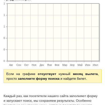
1
1
1
0
0
0
Авг
Сен
Окт
Ноя
Дек
Янв
Фев
Мар
Апр
Май
Июн
Июл
Если на графике
отсуствует
нужный
месяц вылета
,
просто
заполните форму поиска
и найдите билет.
Каждый раз, как посетители нашего сайта заполняют форму
и запускают поиск, мы сохраняем результаты. Особенно
тщательно мы храним цены, которые посетители нашего