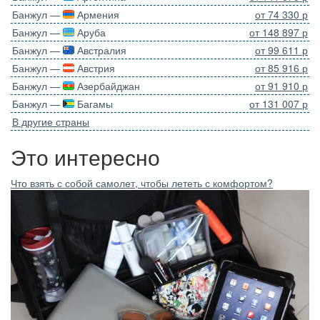
Банжул —
Армения
от 74 330 р
Банжул —
Аруба
от 148 897 р
Банжул —
Австралия
от 99 611 р
Банжул —
Австрия
от 85 916 р
Банжул —
Азербайджан
от 91 910 р
Банжул —
Багамы
от 131 007 р
В другие страны
Это интересно
Что взять с собой самолет, чтобы лететь с комфортом?