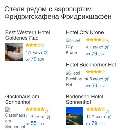
Отели рядом с аэропортом
Фридригсхафена Фридрихшафен
Best Western Hotel
Hotel City Krone
Goldenes Rad
4 звезды
4.1 км от
3 звезды
4.1 км от
79
от
EUR
79
от
EUR
Hotel Buchhorner Hof
4 звезды
4.5 км от
50
от
EUR
Gästehaus am
Bodensee-Hotel
Sonnenhof
Sonnenhof
звезд
4 звезды
11.6 км от
11.7 км от
55
79
от
от
EUR
EUR