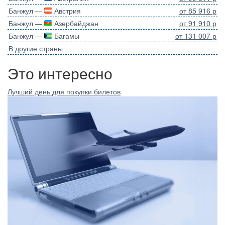
Банжул —
Австрия
от 85 916 р
Банжул —
Азербайджан
от 91 910 р
Банжул —
Багамы
от 131 007 р
В другие страны
Это интересно
Лучший день для покупки билетов