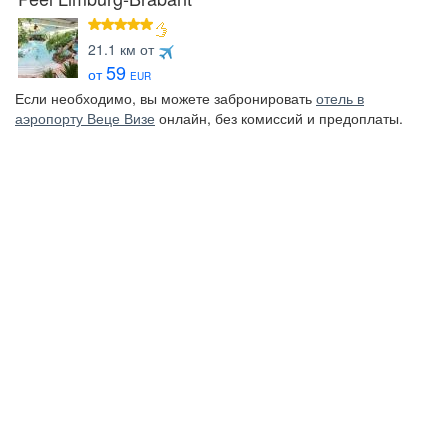
звезд
21.1 км от
59
от
EUR
Если необходимо, вы можете забронировать
отель в
аэропорту Веце Визе
онлайн, без комиссий и предоплаты.