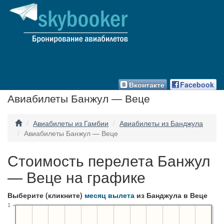
Вконтакте
Facebook
Авиабилеты Банжул — Веце
Авиабилеты из Гамбии
Авиабилеты из Банджула
Авиабилеты Банжул — Веце
Стоимость перелета Банжул
— Веце на графике
Выберите (кликните)
месяц вылета
из Банджула в Веце
1