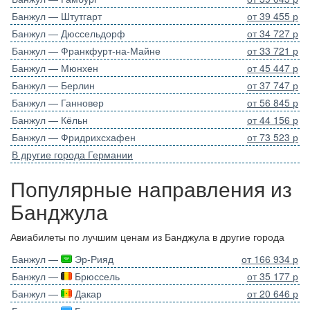
Банжул — Штутгарт
от 39 455 р
Банжул — Дюссельдорф
от 34 727 р
Банжул — Франкфурт-на-Майне
от 33 721 р
Банжул — Мюнхен
от 45 447 р
Банжул — Берлин
от 37 747 р
Банжул — Ганновер
от 56 845 р
Банжул — Кёльн
от 44 156 р
Банжул — Фридрихсхафен
от 73 523 р
В другие города Германии
Популярные направления из
Банджула
Авиабилеты по лучшим ценам из Банджула в другие города
Банжул —
Эр-Рияд
от 166 934 р
Банжул —
Брюссель
от 35 177 р
Банжул —
Дакар
от 20 646 р