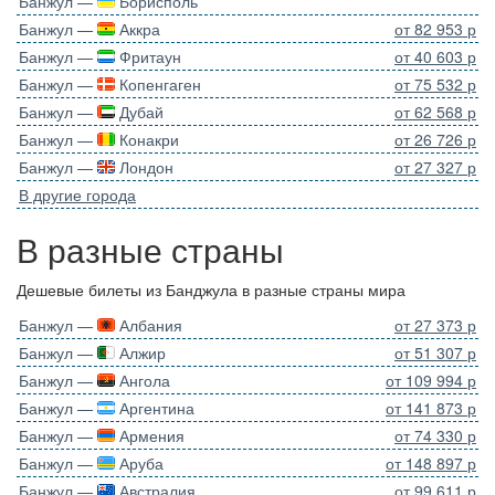
Банжул —
Борисполь
Банжул —
Аккра
от 82 953 р
Банжул —
Фритаун
от 40 603 р
Банжул —
Копенгаген
от 75 532 р
Банжул —
Дубай
от 62 568 р
Банжул —
Конакри
от 26 726 р
Банжул —
Лондон
от 27 327 р
В другие города
В разные страны
Дешевые билеты из Банджула в разные страны мира
Банжул —
Албания
от 27 373 р
Банжул —
Алжир
от 51 307 р
Банжул —
Ангола
от 109 994 р
Банжул —
Аргентина
от 141 873 р
Банжул —
Армения
от 74 330 р
Банжул —
Аруба
от 148 897 р
Банжул —
Австралия
от 99 611 р