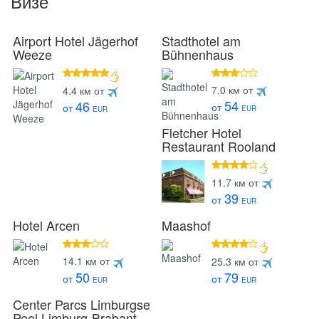
Визе
Airport Hotel Jägerhof
Stadthotel am
Weeze
Bühnenhaus
звезд
3 звезды
7.0 км от
4.4 км от
54
46
от
от
EUR
EUR
Fletcher Hotel
Restaurant Rooland
4 звезды
11.7 км от
39
от
EUR
Hotel Arcen
Maashof
3 звезды
4 звезды
14.1 км от
25.3 км от
50
79
от
от
EUR
EUR
Center Parcs Limburgse
Peel Limburg-Brabant