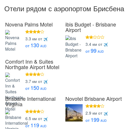
Отели рядом с аэропортом Брисбена
Novena Palms Motel
ibis Budget - Brisbane
Airport
4 звезды
3.3 км от
2 звезды
3.4 км от
130
от
AUD
99
от
AUD
Comfort Inn & Suites
Northgate Airport Motel
4 звезды
3.7 км от
150
от
AUD
Brisbane International
Novotel Brisbane Airport
Virginia
4 звезды
2.9 км от
4 звезды
6.5 км от
199
от
AUD
119
от
AUD