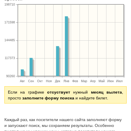
198710
171598
144485
117373
90260
Авг
Сен
Окт
Ноя
Дек
Янв
Фев
Мар
Апр
Май
Июн
Июл
Если на графике
отсуствует
нужный
месяц вылета
,
просто
заполните форму поиска
и найдите билет.
Каждый раз, как посетители нашего сайта заполняют форму
и запускают поиск, мы сохраняем результаты. Особенно
тщательно мы храним цены, которые посетители нашего