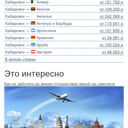
Хабаровск —
Алжир
от 121 762 р
Хабаровск —
Ангола
от 109 250 р
Хабаровск —
Ангилья
от 242 369 р
Хабаровск —
Антигуа и Барбуда
от 110 641 р
Хабаровск —
Аргентина
от 121 835 р
Хабаровск —
Армения
от 34 981 р
Хабаровск —
Аруба
от 100 224 р
Хабаровск —
Австрия
от 48 263 р
В другие страны
Это интересно
Как не заболеть во время путешествия зимой на самолете