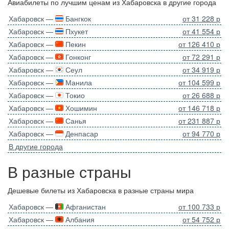
Авиабилеты по лучшим ценам из Хабаровска в другие города
Хабаровск —
Бангкок
от 31 228 р
Хабаровск —
Пхукет
от 41 554 р
Хабаровск —
Пекин
от 126 410 р
Хабаровск —
Гонконг
от 72 291 р
Хабаровск —
Сеул
от 34 919 р
Хабаровск —
Манила
от 104 599 р
Хабаровск —
Токио
от 26 688 р
Хабаровск —
Хошимин
от 146 718 р
Хабаровск —
Санья
от 231 887 р
Хабаровск —
Денпасар
от 94 770 р
В другие города
В разные страны
Дешевые билеты из Хабаровска в разные страны мира
Хабаровск —
Афганистан
от 100 733 р
Хабаровск —
Албания
от 54 752 р