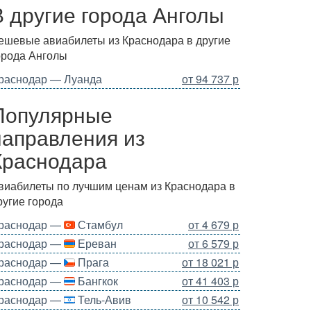
В другие города Анголы
ешевые авиабилеты из Краснодара в другие
орода Анголы
раснодар — Луанда
от 94 737 р
Популярные
направления из
Краснодара
виабилеты по лучшим ценам из Краснодара в
ругие города
раснодар —
Стамбул
от 4 679 р
раснодар —
Ереван
от 6 579 р
раснодар —
Прага
от 18 021 р
раснодар —
Бангкок
от 41 403 р
раснодар —
Тель-Авив
от 10 542 р