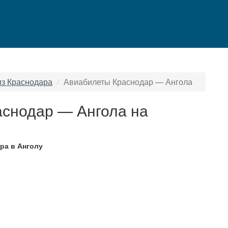
из Краснодара
Авиабилеты Краснодар — Ангола
аснодар — Ангола на
ра в Анголу