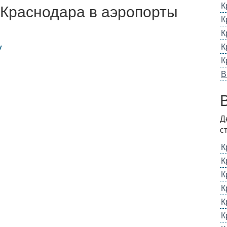
К
 Краснодара в аэропорты
К
К
К
у
К
В
Д
с
К
К
К
К
К
К