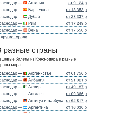
раснодар —
Анталия
от 9 124 р
раснодар —
Барселона
от 18 353 р
раснодар —
Дубай
от 28 337 р
раснодар —
Рим
от 17 249 р
раснодар —
Вена
от 17 550 р
 другие города
В разные страны
ешевые билеты из Краснодара в разные
траны мира
раснодар —
Афганистан
от 61 756 р
раснодар —
Албания
от 21 821 р
раснодар —
Алжир
от 49 187 р
раснодар —
Ангилья
от 90 366 р
раснодар —
Антигуа и Барбуда
от 62 817 р
раснодар —
Аргентина
от 16 030 р