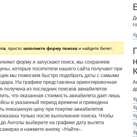
Д
г
К
ета
, просто
заполните форму поиска
и найдите билет.
полняют форму и запускают поиск, мы сохраняем
ены, которые посетители нашего сайта получают при
ации мы помогаем быстро подобрать даты с самыми
нодара. На графике представлена ориентировочная
А
я получена из последних поисков авиабилетов
д
ить, что оказанная стоимость авиабилета дает лишь
К
ейсы в указанный период времени и приведена
К
ть показанную цену при покупке авиабилетов
показана только после выполнения поиска. Чтобы
К
 до Анголы выберите на графике дату вылета
К
сажирах и нажмите кнопку «Найти».
К