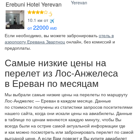
Erebuni Hotel Yerevan
4 звезды
10.1 км от
22000
от
AMD
Если необходимо, вы можете забронировать
отель в
аэропорту Еревана Звартноц
онлайн, без комиссий и
предоплаты.
Самые низкие цены на
перелет из Лос-Анжелеса
в Ереван по месяцам
Мы выбрали самые низкие цены на перелеты по маршруту
Лос-Анджелес — Ереван в каждом месяце. Данные
по стоимости получены из статистики запросов посетителями
нашего сайта, когда они искали цены на авиабилеты. Данные
в таблице по ценам меняются каждую минуту, чтобы Вы
всегда были на острие самой актуальной информации где
и как можно посмотреть или забронировать перелет по самой
выгодной цене. А если Вам повезет и Вы купите авиабилет