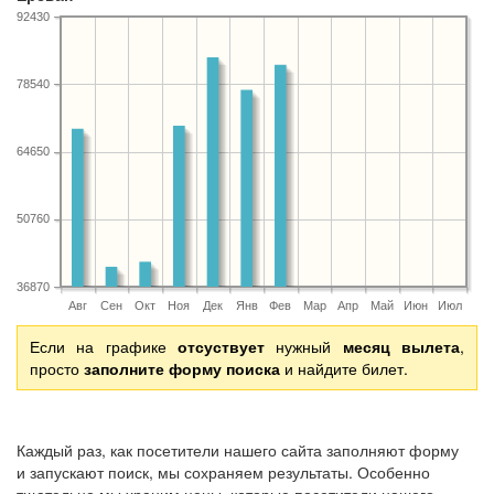
92430
78540
64650
50760
36870
Авг
Сен
Окт
Ноя
Дек
Янв
Фев
Мар
Апр
Май
Июн
Июл
Если на графике
отсуствует
нужный
месяц вылета
,
просто
заполните форму поиска
и найдите билет.
Каждый раз, как посетители нашего сайта заполняют форму
и запускают поиск, мы сохраняем результаты. Особенно
тщательно мы храним цены, которые посетители нашего