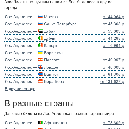
Авиабилеты по лучшим ценам из Лос-Анжелеса в другие
города
Лос-Анджелес —
Москва
от 44 064 р
Лос-Анджелес —
Санкт-Петербург
от 45 303 р
Лос-Анджелес —
Дубай
от 59 889 р
Лос-Анджелес —
Дублин
от 44 288 р
Лос-Анджелес —
Канкун
от 16 964 р
Лос-Анджелес —
Борисполь
Лос-Анджелес —
Папеэте
от 49 997 р
Лос-Анджелес —
Лондон
от 40 083 р
Лос-Анджелес —
Бангкок
от 61 306 р
Лос-Анджелес —
Бора Бора
от 131 627 р
В другие города
В разные страны
Дешевые билеты из Лос-Анжелеса в разные страны мира
Лос-Анджелес —
Афганистан
от 73 609 р