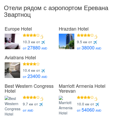
Отели рядом с аэропортом Еревана
Звартноц
Europe Hotel
Hrazdan Hotel
4 звезды
4 звезды
10.3 км от
9.5 км от
27880
38000
от
от
AMD
AMD
Aviatrans Hotel
4 звезды
10.4 км от
23400
от
AMD
Best Western Congress
Marriott Armenia Hotel
Hotel
Yerevan
4 звезды
4 звезды
9.7 км от
10.0 км от
54060
от
от
AMD
AMD