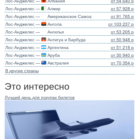
Лос-Анджелес —
Албания
от 54 640 р
Лос-Анджелес —
Алжир
от 57 928 р
Лос-Анджелес —
Американское Самоа
от 91 765 р
Лос-Анджелес —
Ангола
от 103 237 р
Лос-Анджелес —
Ангилья
от 53 205 р
Лос-Анджелес —
Антигуа и Барбуда
от 50 948 р
Лос-Анджелес —
Аргентина
от 51 218 р
Лос-Анджелес —
Аруба
от 30 940 р
Лос-Анджелес —
Австралия
от 70 354 р
В другие страны
Это интересно
Лучший день для покупки билетов