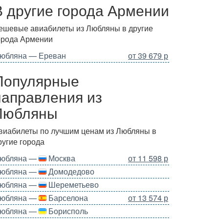
В другие города Армении
ешевые авиабилеты из Любляны в другие
орода Армении
юбляна — Ереван
от 39 679 р
Популярные
направления из
Любляны
виабилеты по лучшим ценам из Любляны в
ругие города
юбляна —
Москва
от 11 598 р
юбляна —
Домодедово
юбляна —
Шереметьево
юбляна —
Барселона
от 13 574 р
юбляна —
Борисполь