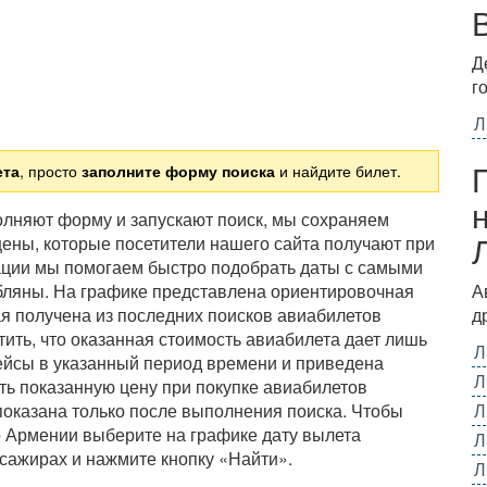
Д
г
Л
ета
, просто
заполните форму поиска
и найдите билет.
полняют форму и запускают поиск, мы сохраняем
ены, которые посетители нашего сайта получают при
ации мы помогаем быстро подобрать даты с самыми
бляны. На графике представлена ориентировочная
А
я получена из последних поисков авиабилетов
д
ить, что оказанная стоимость авиабилета дает лишь
Л
ейсы в указанный период времени и приведена
Л
ть показанную цену при покупке авиабилетов
показана только после выполнения поиска. Чтобы
Л
о Армении выберите на графике дату вылета
Л
сажирах и нажмите кнопку «Найти».
Л