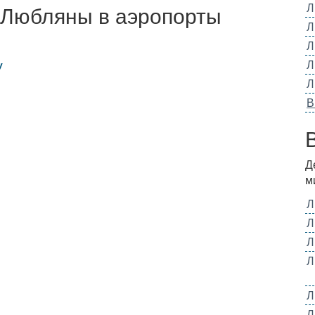
Л
 Любляны в аэропорты
Л
Л
Л
у
Л
В
Д
м
Л
Л
Л
Л
Л
Л