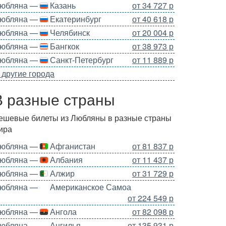
юбляна —
Казань
от 34 727 р
юбляна —
Екатеринбург
от 40 618 р
юбляна —
Челябинск
от 20 004 р
юбляна —
Бангкок
от 38 973 р
юбляна —
Санкт-Петербург
от 11 889 р
 другие города
В разные страны
ешевые билеты из Любляны в разные страны
ира
юбляна —
Афганистан
от 81 837 р
юбляна —
Албания
от 11 437 р
юбляна —
Алжир
от 31 729 р
юбляна —
Американское Самоа
от 224 549 р
юбляна —
Ангола
от 82 098 р
юбляна —
Ангилья
от 135 931 р