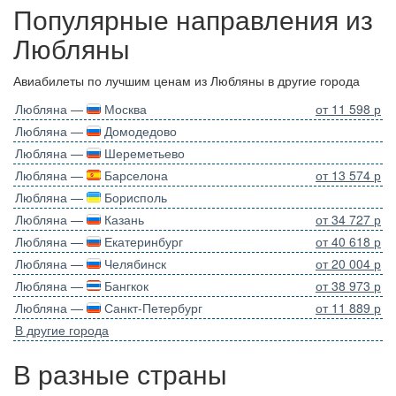
Популярные направления из
Любляны
Авиабилеты по лучшим ценам из Любляны в другие города
Любляна —
Москва
от 11 598 р
Любляна —
Домодедово
Любляна —
Шереметьево
Любляна —
Барселона
от 13 574 р
Любляна —
Борисполь
Любляна —
Казань
от 34 727 р
Любляна —
Екатеринбург
от 40 618 р
Любляна —
Челябинск
от 20 004 р
Любляна —
Бангкок
от 38 973 р
Любляна —
Санкт-Петербург
от 11 889 р
В другие города
В разные страны