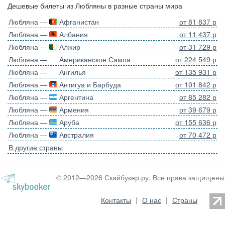
Дешевые билеты из Любляны в разные страны мира
Любляна —
Афганистан
от 81 837 р
Любляна —
Албания
от 11 437 р
Любляна —
Алжир
от 31 729 р
Любляна —
Американское Самоа
от 224 549 р
Любляна —
Ангилья
от 135 931 р
Любляна —
Антигуа и Барбуда
от 101 842 р
Любляна —
Аргентина
от 85 282 р
Любляна —
Армения
от 39 679 р
Любляна —
Аруба
от 155 636 р
Любляна —
Австралия
от 70 472 р
В другие страны
© 2012—2026 Скайбукер.ру. Все права защищены
Контакты
|
О нас
|
Страны