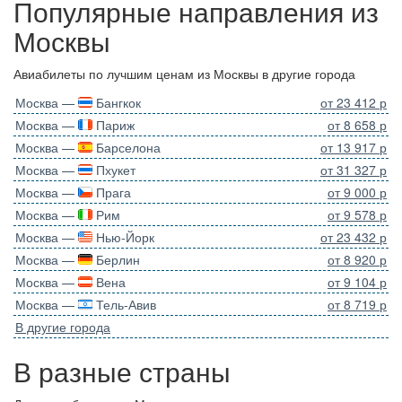
Популярные направления из
Москвы
Авиабилеты по лучшим ценам из Москвы в другие города
Москва —
Бангкок
от 23 412 р
Москва —
Париж
от 8 658 р
Москва —
Барселона
от 13 917 р
Москва —
Пхукет
от 31 327 р
Москва —
Прага
от 9 000 р
Москва —
Рим
от 9 578 р
Москва —
Нью-Йорк
от 23 432 р
Москва —
Берлин
от 8 920 р
Москва —
Вена
от 9 104 р
Москва —
Тель-Авив
от 8 719 р
В другие города
В разные страны