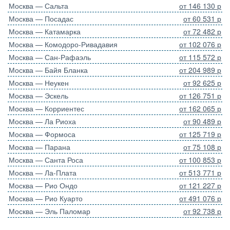
Москва — Сальта
от 146 130 р
Москва — Посадас
от 60 531 р
Москва — Катамарка
от 72 482 р
Москва — Комодоро-Ривадавия
от 102 076 р
Москва — Сан-Рафаэль
от 115 572 р
Москва — Байя Бланка
от 204 989 р
Москва — Неукен
от 92 625 р
Москва — Эскель
от 126 751 р
Москва — Корриентес
от 162 065 р
Москва — Ла Риоха
от 90 489 р
Москва — Формоса
от 125 719 р
Москва — Парана
от 75 108 р
Москва — Санта Роса
от 100 853 р
Москва — Ла-Плата
от 513 771 р
Москва — Рио Ондо
от 121 227 р
Москва — Рио Куарто
от 491 076 р
Москва — Эль Паломар
от 92 738 р