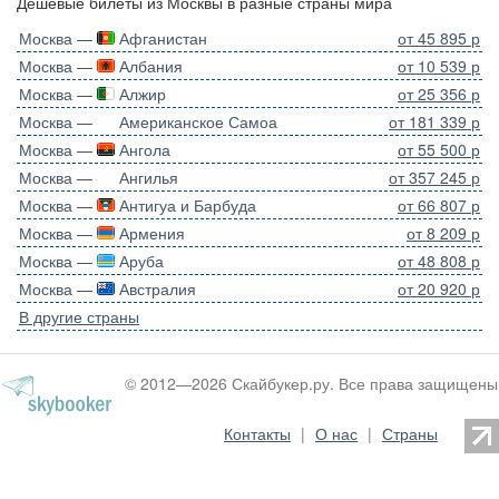
Дешевые билеты из Москвы в разные страны мира
Москва —
Афганистан
от 45 895 р
Москва —
Албания
от 10 539 р
Москва —
Алжир
от 25 356 р
Москва —
Американское Самоа
от 181 339 р
Москва —
Ангола
от 55 500 р
Москва —
Ангилья
от 357 245 р
Москва —
Антигуа и Барбуда
от 66 807 р
Москва —
Армения
от 8 209 р
Москва —
Аруба
от 48 808 р
Москва —
Австралия
от 20 920 р
В другие страны
© 2012—2026 Скайбукер.ру. Все права защищены
Контакты
|
О нас
|
Страны