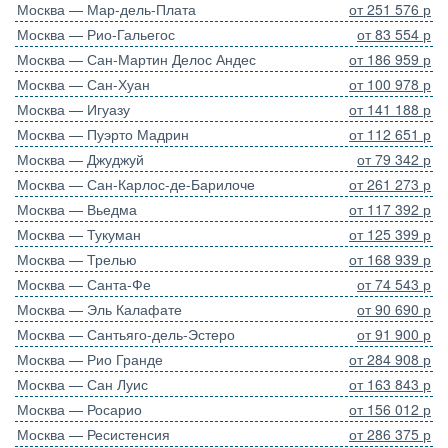
Москва — Мар-дель-Плата
от 251 576 р
Москва — Рио-Гальегос
от 83 554 р
Москва — Сан-Мартин Делос Андес
от 186 959 р
Москва — Сан-Хуан
от 100 978 р
Москва — Игуазу
от 141 188 р
Москва — Пуэрто Мадрин
от 112 651 р
Москва — Джуджуй
от 79 342 р
Москва — Сан-Карлос-де-Барилоче
от 261 273 р
Москва — Вьедма
от 117 392 р
Москва — Тукуман
от 125 399 р
Москва — Трелью
от 168 939 р
Москва — Санта-Фе
от 74 543 р
Москва — Эль Калафате
от 90 690 р
Москва — Сантьяго-дель-Эстеро
от 91 900 р
Москва — Рио Гранде
от 284 908 р
Москва — Сан Луис
от 163 843 р
Москва — Росарио
от 156 012 р
Москва — Ресистенсия
от 286 375 р