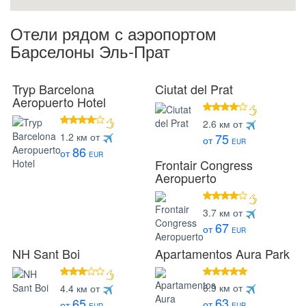
Отели рядом с аэропортом
Барселоны Эль-Прат
Tryp Barcelona
Ciutat del Prat
Aeropuerto Hotel
4 звезды
2.6 км от
4 звезды
1.2 км от
75
от
EUR
86
от
EUR
Frontair Congress
Aeropuerto
4 звезды
3.7 км от
67
от
EUR
NH Sant Boi
Apartamentos Aura Park
3 звезды
звезд
6.9 км от
4.4 км от
63
65
от
от
EUR