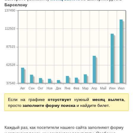
Барселону
137490
112503
87515
62528
37540
Авг
Сен
Окт
Ноя
Дек
Янв
Фев
Мар
Апр
Май
Июн
Июл
Если на графике
отсуствует
нужный
месяц вылета
,
просто
заполните форму поиска
и найдите билет.
Каждый раз, как посетители нашего сайта заполняют форму
и запускают поиск, мы сохраняем результаты. Особенно