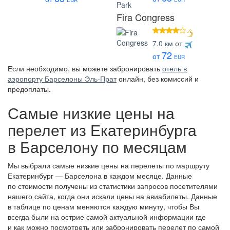
EUR
Fira Congress
4 звезды
7.0 км от
72
от
EUR
Если необходимо, вы можете забронировать
отель в
аэропорту Барселоны Эль-Прат
онлайн, без комиссий и
предоплаты.
Самые низкие цены на
перелет из Екатеринбурга
в Барселону по месяцам
Мы выбрали самые низкие цены на перелеты по маршруту
Екатеринбург — Барселона в каждом месяце. Данные
по стоимости получены из статистики запросов посетителями
нашего сайта, когда они искали цены на авиабилеты. Данные
в таблице по ценам меняются каждую минуту, чтобы Вы
всегда были на острие самой актуальной информации где
и как можно посмотреть или забронировать перелет по самой