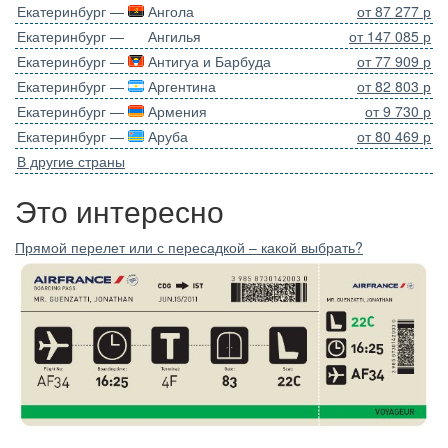
Екатеринбург —
Ангола
от 87 277 р
Екатеринбург —
Ангилья
от 147 085 р
Екатеринбург —
Антигуа и Барбуда
от 77 909 р
Екатеринбург —
Аргентина
от 82 803 р
Екатеринбург —
Армения
от 9 730 р
Екатеринбург —
Аруба
от 80 469 р
В другие страны
Это интересно
Прямой перелет или с пересадкой – какой выбрать?