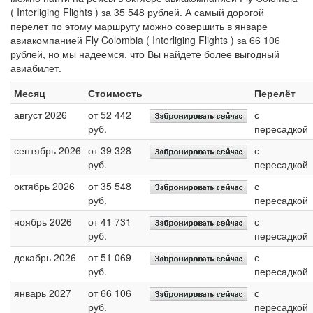
( Interliging Flights ) за 35 548 рублей. А самый дорогой
перелет по этому маршруту можно совершить в январе
авиакомпанией Fly Colombia ( Interliging Flights ) за 66 106
рублей, но мы надеемся, что Вы найдете более выгодный
авиабилет.
Месяц
Стоимость
Перелёт
август 2026
от 52 442
с
руб.
пересадкой
сентябрь 2026
от 39 328
с
руб.
пересадкой
октябрь 2026
от 35 548
с
руб.
пересадкой
ноябрь 2026
от 41 731
с
руб.
пересадкой
декабрь 2026
от 51 069
с
руб.
пересадкой
январь 2027
от 66 106
с
руб.
пересадкой