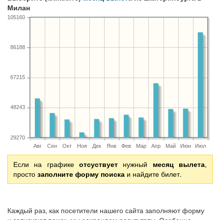
Милан
105160
86188
67215
48243
29270
Авг
Сен
Окт
Ноя
Дек
Янв
Фев
Мар
Апр
Май
Июн
Июл
Если на графике
отсуствует
нужный
месяц вылета
,
просто
заполните форму поиска
и найдите билет.
Каждый раз, как посетители нашего сайта заполняют форму
и запускают поиск, мы сохраняем результаты. Особенно