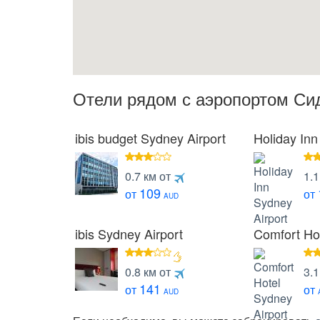
Отели рядом с аэропортом Си
ibis budget Sydney Airport
Holiday Inn
3
4
0.7 км от
1.1
звезды
зв
109
от
от
AUD
ibis Sydney Airport
Comfort Hot
3
4
0.8 км от
3.1
звезды
зв
141
от
от
AUD