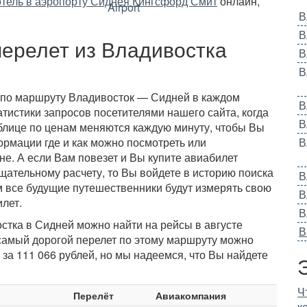
отель в аэропорту Сиднея Кингсфорд Смит
онлайн,
В
В
перелет из Владивостка
В
В
 по маршруту Владивосток — Сидней в каждом
В
тистики запросов посетителями нашего сайта, когда
В
блице по ценам меняются каждую минуту, чтобы Вы
ормации где и как можно посмотреть или
В
не. А если Вам повезет и Вы купите авиабилет
щательному расчету, то Вы войдете в историю поиска
В
м все будущие путешественники будут измерять свою
В
лет.
В
стка в Сидней можно найти на рейсы в августе
В
 самый дорогой перелет по этому маршруту можно
 за 111 066 рублей, но мы надеемся, что Вы найдете
Ч
Перелёт
Авиакомпания
к