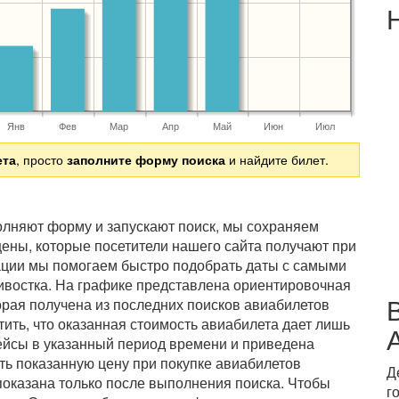
Янв
Фев
Мар
Апр
Май
Июн
Июл
ета
, просто
заполните форму поиска
и найдите билет.
полняют форму и запускают поиск, мы сохраняем
ены, которые посетители нашего сайта получают при
ации мы помогаем быстро подобрать даты с самыми
ивостка. На графике представлена ориентировочная
рая получена из последних поисков авиабилетов
ить, что оказанная стоимость авиабилета дает лишь
ейсы в указанный период времени и приведена
ть показанную цену при покупке авиабилетов
Д
показана только после выполнения поиска. Чтобы
г