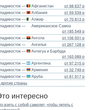
ладивосток —
Афганистан
от 98 637 р
ладивосток —
Албания
от 59 539 р
ладивосток —
Алжир
от 70 813 р
ладивосток —
Американское Самоа
от 185 549 р
ладивосток —
Ангола
от 106 001 р
ладивосток —
Ангилья
от 267 128 р
ладивосток —
Антигуа и Барбуда
от 163 089 р
ладивосток —
Аргентина
от 97 215 р
ладивосток —
Армения
от 32 749 р
ладивосток —
Аруба
от 81 917 р
 другие страны
Это интересно
то взять с собой самолет, чтобы лететь с
омфортом?