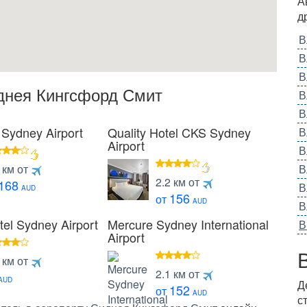
А
д
В
В
В
днея Кингсфорд Смит
В
В
 Sydney Airport
Quality Hotel CKS Sydney
В
Airport
В
 км от
В
4
езды
2.2 км от
168
В
звезды
AUD
156
от
AUD
В
el Sydney Airport
Mercure Sydney International
В
Airport
 км от
4
езды
2.1 км от
звезды
AUD
Д
152
от
AUD
с