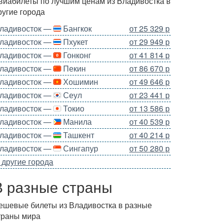
виабилеты по лучшим ценам из Владивостка в
ругие города
ладивосток —
Бангкок
от 25 329 р
ладивосток —
Пхукет
от 29 949 р
ладивосток —
Гонконг
от 41 814 р
ладивосток —
Пекин
от 86 670 р
ладивосток —
Хошимин
от 49 646 р
ладивосток —
Сеул
от 23 441 р
ладивосток —
Токио
от 13 586 р
ладивосток —
Манила
от 40 539 р
ладивосток —
Ташкент
от 40 214 р
ладивосток —
Сингапур
от 50 280 р
 другие города
В разные страны
ешевые билеты из Владивостка в разные
траны мира