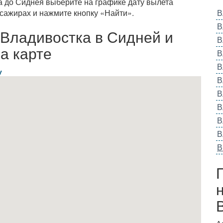
а до Сиднея выберите на графике дату вылета
сажирах и нажмите кнопку «Найти».
В
В
 Владивостка в Сидней и
В
а карте
В
В
у
В
В
В
В
В
В