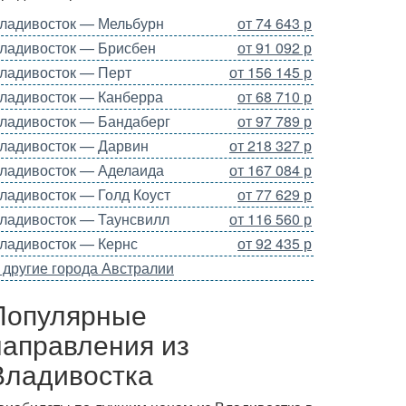
ладивосток — Мельбурн
от 74 643 р
ладивосток — Брисбен
от 91 092 р
ладивосток — Перт
от 156 145 р
ладивосток — Канберра
от 68 710 р
ладивосток — Бандаберг
от 97 789 р
ладивосток — Дарвин
от 218 327 р
ладивосток — Аделаида
от 167 084 р
ладивосток — Голд Коуст
от 77 629 р
ладивосток — Таунсвилл
от 116 560 р
ладивосток — Кернс
от 92 435 р
 другие города Австралии
Популярные
направления из
Владивостка