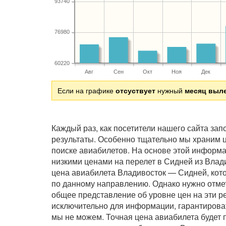
93740
76980
60220
Авг
Сен
Окт
Ноя
Дек
Если на графике
отсуствует
нужный
месяц выл
Каждый раз, как посетители нашего сайта за
результаты. Особенно тщательно мы храним ц
поиске авиабилетов. На основе этой информ
низкими ценами на перелет в Сидней из Влад
цена авиабилета Владивосток — Сидней, кото
по данному направлению. Однако нужно отмет
общее представление об уровне цен на эти р
исключительно для информации, гарантирова
мы не можем. Точная цена авиабилета будет 