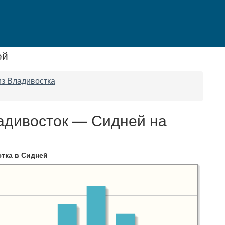
ей
з Владивостка
адивосток — Сидней на
тка в Сидней