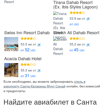
Tirana Dahab Resort
(Ex. Ibis Styles Lagoon)
4 звезды
53.9 км от
от
USD
Swiss Inn Resort Dahab
Sheikh Ali Dahab Resort
4 звезды
3 звезды
53.5 км от
55.2 км от
52
45
от
от
USD
USD
Acacia Dahab Hotel
3 звезды
55.3 км от
31
от
USD
Если необходимо, вы можете забронировать
отель в
аэропорту Санта-Катарины Мунт Синай
онлайн, без комиссий
и предоплаты.
Найдите авиабилет в Санта