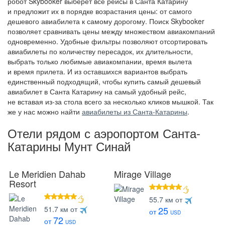
робот Skybooker выберет все рейсы в Санта Катарину
и предложит их в порядке возрастания цены: от самого
дешевого авиабилета к самому дорогому. Поиск Skybooker
позволяет сравнивать цены между множеством авиакомпаний
одновременно. Удобные фильтры позволяют отсортировать
авиабилеты по количеству пересадок, их длительности,
выбрать только любимые авиакомпании, время вылета
и время прилета. И из оставшихся вариантов выбрать
единственный подходящий, чтобы купить самый дешевый
авиабилет в Санта Катарину на самый удобный рейс,
не вставая из-за стола всего за несколько кликов мышкой. Так
же у нас можно найти
авиабилеты из Санта-Катарины
.
Отели рядом с аэропортом Санта-
Катарины Мунт Синай
Le Meridien Dahab
Mirage Village
Resort
звезд
55.7 км от
5 звезд
51.7 км от
25
от
USD
72
от
USD