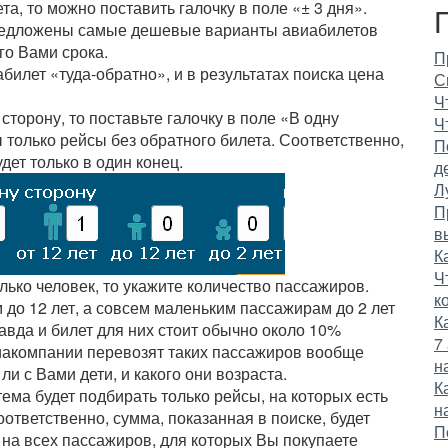
та, то можно поставить галочку в поле «± 3 дня».
 предложены самые дешевые варианты авиабилетов
го Вами срока.
П
билет «туда-обратно», и в результатах поиска цена
С
Ч
сторону, то поставьте галочку в поле «В одну
Ч
 только рейсы без обратного билета. Соответственно,
П
дет только в один конец.
д
Л
П
в
К
Ч
ько человек, то укажите количество пассажиров.
к
 до 12 лет, а совсем маленьким пассажирам до 2 лет
К
авда и билет для них стоит обычно около 10%
7
виакомпании перевозят таких пассажиров вообще
н
ли с Вами дети, и какого они возраста.
К
тема будет подбирать только рейсы, на которых есть
н
ответственно, сумма, показанная в поиске, будет
П
на всех пассажиров, для которых Вы покупаете