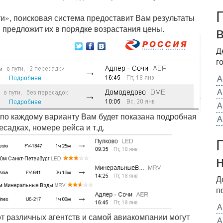
ти», поисковая система предоставит Вам результаты
 предложит их в порядке возрастания цены.
Д
г
А
А
А
 по каждому варианту Вам будет показана подробная
А
садках, номере рейса и т.д.
Д
п
А
от различных агентств и самой авиакомпании могут
А