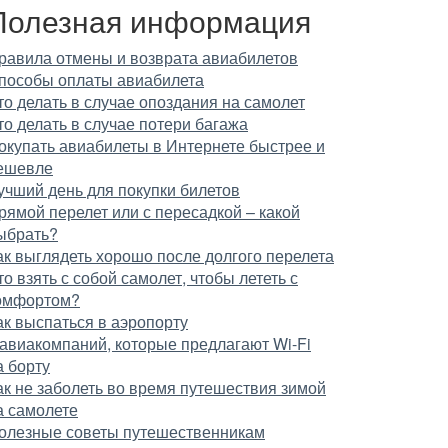
Полезная информация
равила отмены и возврата авиабилетов
пособы оплаты авиабилета
то делать в случае опоздания на самолет
то делать в случае потери багажа
окупать авиабилеты в Интернете быстрее и
ешевле
учший день для покупки билетов
рямой перелет или с пересадкой – какой
ыбрать?
ак выглядеть хорошо после долгого перелета
то взять с собой самолет, чтобы лететь с
омфортом?
ак выспаться в аэропорту
 авиакомпаний, которые предлагают Wi-Fi
а борту
ак не заболеть во время путешествия зимой
а самолете
олезные советы путешественникам