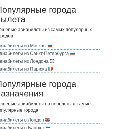
Популярные города
вылета
ешевые авиабилеты из самых популярных
ородов
виабилеты из Москвы
виабилеты из Санкт-Петербурга
виабилеты из Лондона
виабилеты из Парижа
Популярные города
назначения
ешевые авиабилеты на перелеты в самые
опулярные города
виабилеты в Лондон
виабилеты в Бангкок