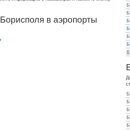
Б
Б
 Борисполя в аэропорты
Б
Б
Б
у
Б
В
Д
с
Б
Б
Б
Б
Б