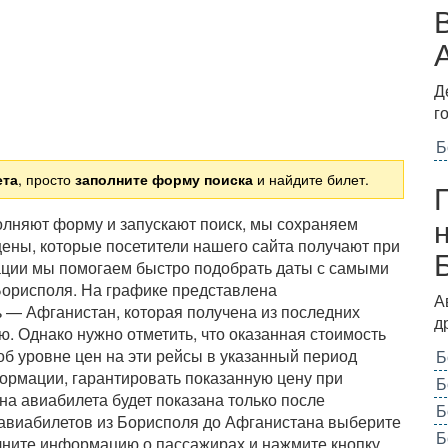
Д
г
Б
ета
, просто
заполните форму поиска
и найдите билет.
полняют форму и запускают поиск, мы сохраняем
ены, которые посетители нашего сайта получают при
ации мы помогаем быстро подобрать даты с самыми
Борисполя. На графике представлена
А
 — Афганистан, которая получена из последних
д
. Однако нужно отметить, что оказанная стоимость
б уровне цен на эти рейсы в указанный период
Б
ормации, гарантировать показанную цену при
Б
на авиабилета будет показана только после
Б
 авиабилетов из Борисполя до Афганистана выберите
Б
олните информацию о пассажирах и нажмите кнопку