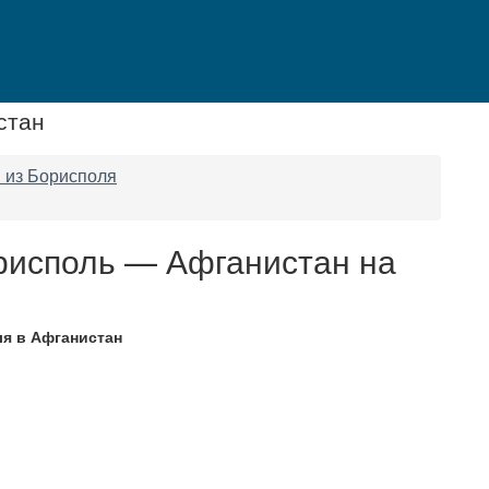
стан
 из Борисполя
рисполь — Афганистан на
я в Афганистан