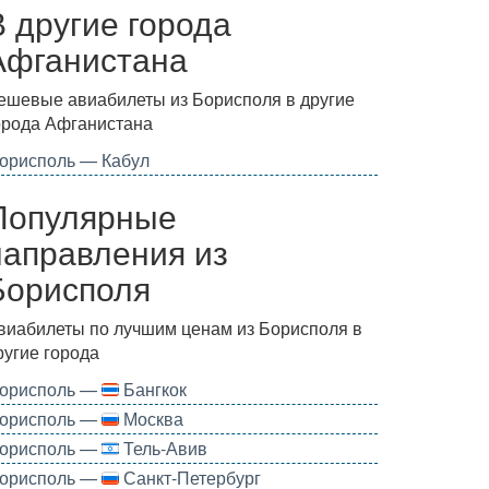
В другие города
Афганистана
ешевые авиабилеты из Борисполя в другие
орода Афганистана
орисполь — Кабул
Популярные
направления из
Борисполя
виабилеты по лучшим ценам из Борисполя в
ругие города
орисполь —
Бангкок
орисполь —
Москва
орисполь —
Тель-Авив
орисполь —
Санкт-Петербург