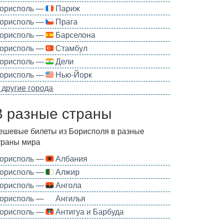
орисполь —
Париж
орисполь —
Прага
орисполь —
Барселона
орисполь —
Стамбул
орисполь —
Дели
орисполь —
Нью-Йорк
 другие города
В разные страны
ешевые билеты из Борисполя в разные
траны мира
орисполь —
Албания
орисполь —
Алжир
орисполь —
Ангола
орисполь —
Ангилья
орисполь —
Антигуа и Барбуда