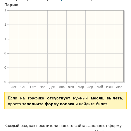
Париж
1
1
1
0
0
0
Авг
Сен
Окт
Ноя
Дек
Янв
Фев
Мар
Апр
Май
Июн
Июл
Если на графике
отсуствует
нужный
месяц вылета
,
просто
заполните форму поиска
и найдите билет.
Каждый раз, как посетители нашего сайта заполняют форму
и запускают поиск, мы сохраняем результаты. Особенно