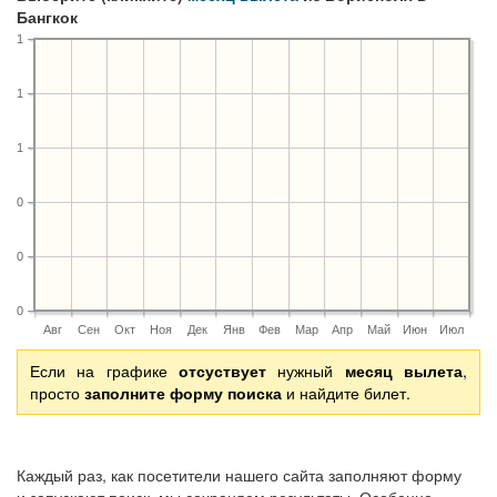
Бангкок
1
1
1
0
0
0
Авг
Сен
Окт
Ноя
Дек
Янв
Фев
Мар
Апр
Май
Июн
Июл
Если на графике
отсуствует
нужный
месяц вылета
,
просто
заполните форму поиска
и найдите билет.
Каждый раз, как посетители нашего сайта заполняют форму
и запускают поиск, мы сохраняем результаты. Особенно