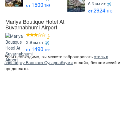
5 звезд
6.6 км от
1500
от
THB
2924
от
THB
Mariya Boutique Hotel At
Suvarnabhumi Airport
3 звезды
3.9 км от
1490
от
THB
Если необходимо, вы можете забронировать
отель в
аэропорту Бангкока Суварнабхуми
онлайн, без комиссий и
предоплаты.