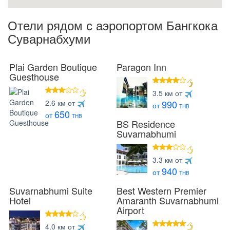
Отели рядом с аэропортом Бангкока
Суварнабхуми
Plai Garden Boutique
Paragon Inn
Guesthouse
4 звезды
3.5 км от
3 звезды
2.6 км от
990
от
THB
650
от
THB
BS Residence
Suvarnabhumi
3 звезды
3.3 км от
940
от
THB
Suvarnabhumi Suite
Best Western Premier
Hotel
Amaranth Suvarnabhumi
Airport
4 звезды
4.0 км от