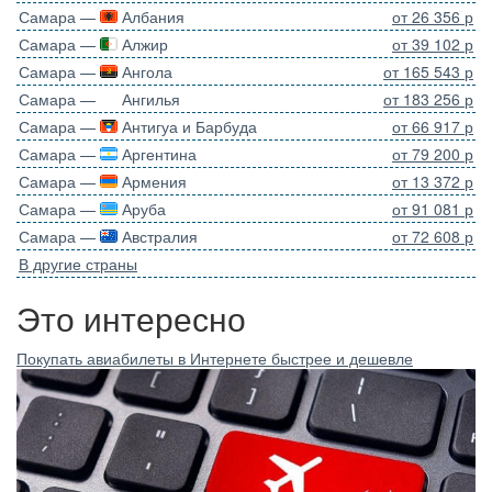
Самара —
Албания
от 26 356 р
Самара —
Алжир
от 39 102 р
Самара —
Ангола
от 165 543 р
Самара —
Ангилья
от 183 256 р
Самара —
Антигуа и Барбуда
от 66 917 р
Самара —
Аргентина
от 79 200 р
Самара —
Армения
от 13 372 р
Самара —
Аруба
от 91 081 р
Самара —
Австралия
от 72 608 р
В другие страны
Это интересно
Покупать авиабилеты в Интернете быстрее и дешевле