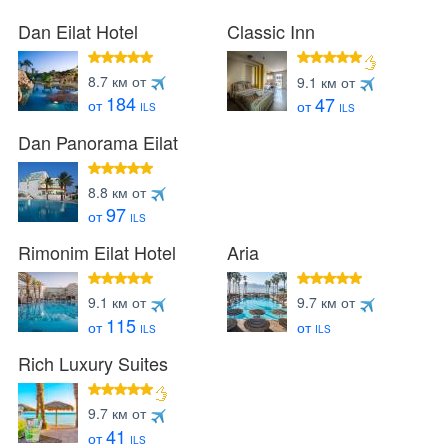
Dan Eilat Hotel
Classic Inn
5 звезд
звезд
8.7 км от
9.1 км от
184
47
от
от
ILS
ILS
Dan Panorama Eilat
звезд
8.8 км от
97
от
ILS
Rimonim Eilat Hotel
Aria
звезд
звезд
9.1 км от
9.7 км от
115
от
от
ILS
ILS
Rich Luxury Suites
звезд
9.7 км от
41
от
ILS