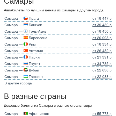
Самары
Авиабилеты по лучшим ценам из Самары в другие города
Самара —
Прага
от 18 447 р
Самара —
Бангкок
от 39 480 р
Самара —
Тель-Авив
от 18 450 р
Самара —
Барселона
от 20 098 р
Самара —
Рим
от 18 334 р
Самара —
Анталия
от 26 482 р
Самара —
Париж
от 21 391 р
Самара —
Пхукет
от 34 785 р
Самара —
Дубай
от 22 638 р
Самара —
Ташкент
от 22 033 р
В другие города
В разные страны
Дешевые билеты из Самары в разные страны мира
Самара —
Афганистан
от 55 778 р