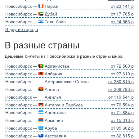
Новосибирск —
Париж
от 23 141 р
Новосибирск —
Дубай
от 17 785 р
Новосибирск —
Тель-Авив
от 24 563 р
В другие города
В разные страны
Дешевые билеты из Новосибирска в разные страны мира
Новосибирск —
Афганистан
от 72 560 р
Новосибирск —
Албания
от 27 610 р
Новосибирск —
Американское Самоа
от 260 815 р
Новосибирск —
Ангола
от 208 793 р
Новосибирск —
Ангилья
от 119 544 р
Новосибирск —
Антигуа и Барбуда
от 70 594 р
Новосибирск —
Аргентина
от 71 884 р
Новосибирск —
Армения
от 15 313 р
Новосибирск —
Аруба
от 95 602 р
Новосибирск —
Австралия
от 82 815 р