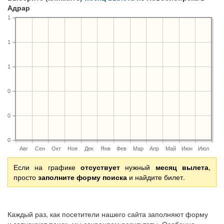
Адрар
1
1
1
0
0
0
Авг
Сен
Окт
Ноя
Дек
Янв
Фев
Мар
Апр
Май
Июн
Июл
Если на графике
отсуствует
нужный
месяц вылета
,
просто
заполните форму поиска
и найдите билет.
Каждый раз, как посетители нашего сайта заполняют форму
и запускают поиск, мы сохраняем результаты. Особенно