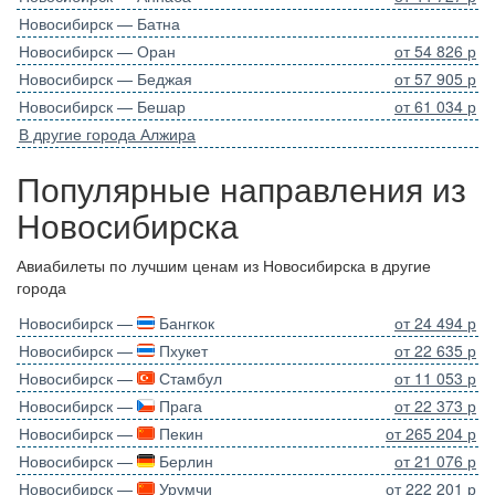
Новосибирск — Батна
Новосибирск — Оран
от 54 826 р
Новосибирск — Беджая
от 57 905 р
Новосибирск — Бешар
от 61 034 р
В другие города Алжира
Популярные направления из
Новосибирска
Авиабилеты по лучшим ценам из Новосибирска в другие
города
Новосибирск —
Бангкок
от 24 494 р
Новосибирск —
Пхукет
от 22 635 р
Новосибирск —
Стамбул
от 11 053 р
Новосибирск —
Прага
от 22 373 р
Новосибирск —
Пекин
от 265 204 р
Новосибирск —
Берлин
от 21 076 р
Новосибирск —
Урумчи
от 222 201 р