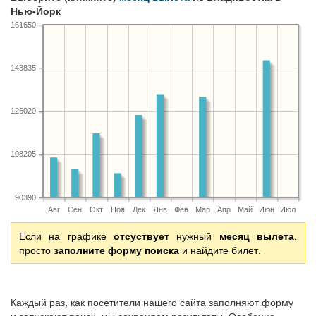
Нью-Йорк
161650
143835
126020
108205
90390
Авг
Сен
Окт
Ноя
Дек
Янв
Фев
Мар
Апр
Май
Июн
Июл
Если на графике
отсуствует
нужный
месяц вылета
,
просто
заполните форму поиска
и найдите билет.
Каждый раз, как посетители нашего сайта заполняют форму
и запускают поиск, мы сохраняем результаты. Особенно