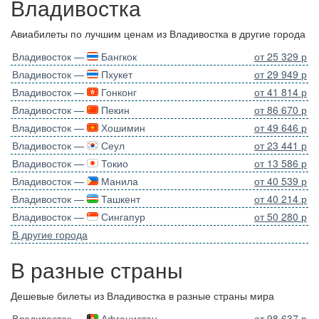
Владивостка
Авиабилеты по лучшим ценам из Владивостка в другие города
Владивосток —
Бангкок
от 25 329 р
Владивосток —
Пхукет
от 29 949 р
Владивосток —
Гонконг
от 41 814 р
Владивосток —
Пекин
от 86 670 р
Владивосток —
Хошимин
от 49 646 р
Владивосток —
Сеул
от 23 441 р
Владивосток —
Токио
от 13 586 р
Владивосток —
Манила
от 40 539 р
Владивосток —
Ташкент
от 40 214 р
Владивосток —
Сингапур
от 50 280 р
В другие города
В разные страны
Дешевые билеты из Владивостка в разные страны мира
Владивосток —
Афганистан
от 98 637 р