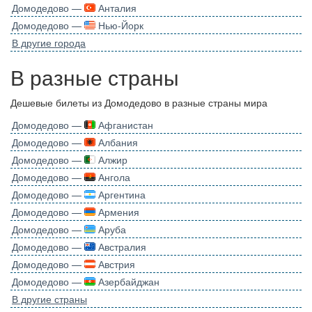
Домодедово —
Анталия
Домодедово —
Нью-Йорк
В другие города
В разные страны
Дешевые билеты из Домодедово в разные страны мира
Домодедово —
Афганистан
Домодедово —
Албания
Домодедово —
Алжир
Домодедово —
Ангола
Домодедово —
Аргентина
Домодедово —
Армения
Домодедово —
Аруба
Домодедово —
Австралия
Домодедово —
Австрия
Домодедово —
Азербайджан
В другие страны