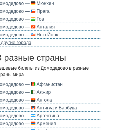
омодедово —
Мюнхен
омодедово —
Прага
омодедово —
Гоа
омодедово —
Анталия
омодедово —
Нью-Йорк
 другие города
В разные страны
ешевые билеты из Домодедово в разные
траны мира
омодедово —
Афганистан
омодедово —
Алжир
омодедово —
Ангола
омодедово —
Антигуа и Барбуда
омодедово —
Аргентина
омодедово —
Армения