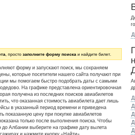
Д
г
Д
ета
, просто
заполните форму поиска
и найдите билет.
полняют форму и запускают поиск, мы сохраняем
ены, которые посетители нашего сайта получают при
ации мы помогаем быстро подобрать даты с самыми
А
модедово. На графике представлена ориентировочная
д
орая получена из последних поисков авиабилетов
Д
ить, что оказанная стоимость авиабилета дает лишь
Д
ейсы в указанный период времени и приведена
ть показанную цену при покупке авиабилетов
Д
показана только после выполнения поиска. Чтобы
Д
 до Албании выберите на графике дату вылета
Д
сажирах и нажмите кнопку «Найти».