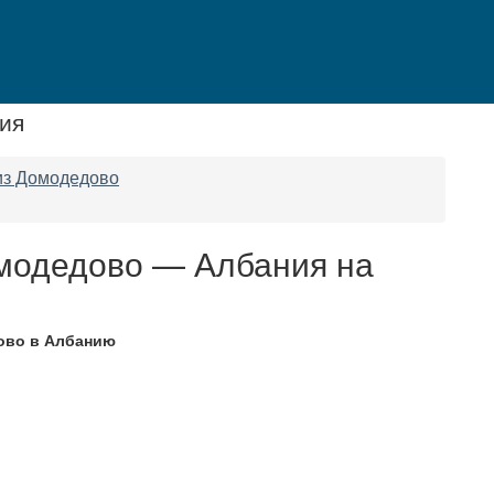
ия
из Домодедово
модедово — Албания на
ово в Албанию