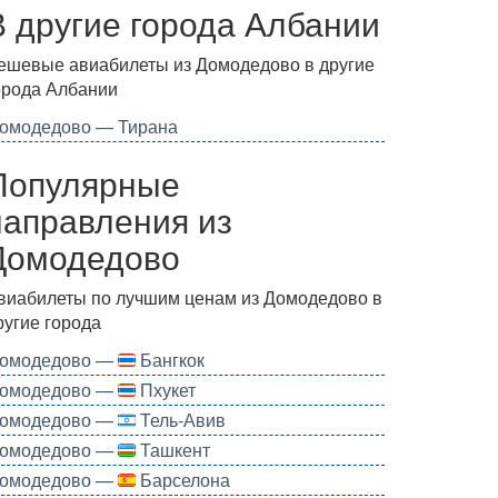
В другие города Албании
ешевые авиабилеты из Домодедово в другие
орода Албании
омодедово — Тирана
Популярные
направления из
Домодедово
виабилеты по лучшим ценам из Домодедово в
ругие города
омодедово —
Бангкок
омодедово —
Пхукет
омодедово —
Тель-Авив
омодедово —
Ташкент
омодедово —
Барселона