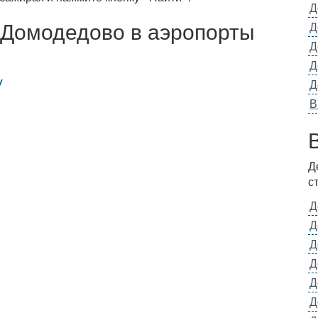
Д
 Домодедово в аэропорты
Д
Д
Д
у
Д
В
Д
с
Д
Д
Д
Д
Д
Д