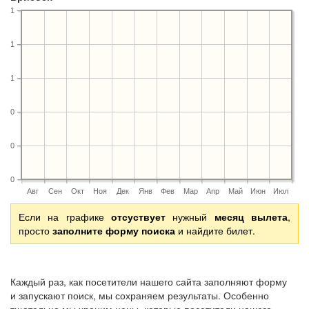
1
1
1
0
0
0
Авг
Сен
Окт
Ноя
Дек
Янв
Фев
Мар
Апр
Май
Июн
Июл
Если на графике
отсуствует
нужный
месяц вылета
,
просто
заполните форму поиска
и найдите билет.
Каждый раз, как посетители нашего сайта заполняют форму
и запускают поиск, мы сохраняем результаты. Особенно
тщательно мы храним цены, которые посетители нашего