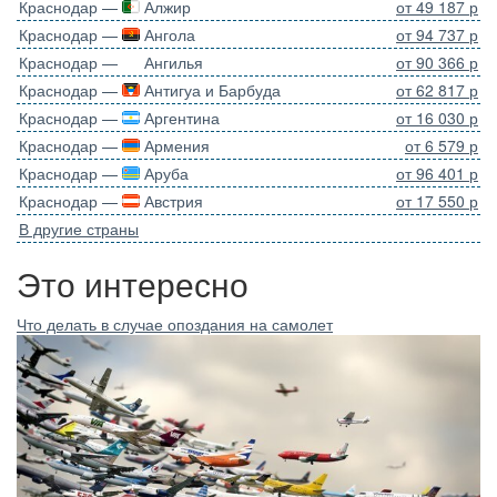
Краснодар —
Алжир
от 49 187 р
Краснодар —
Ангола
от 94 737 р
Краснодар —
Ангилья
от 90 366 р
Краснодар —
Антигуа и Барбуда
от 62 817 р
Краснодар —
Аргентина
от 16 030 р
Краснодар —
Армения
от 6 579 р
Краснодар —
Аруба
от 96 401 р
Краснодар —
Австрия
от 17 550 р
В другие страны
Это интересно
Что делать в случае опоздания на самолет