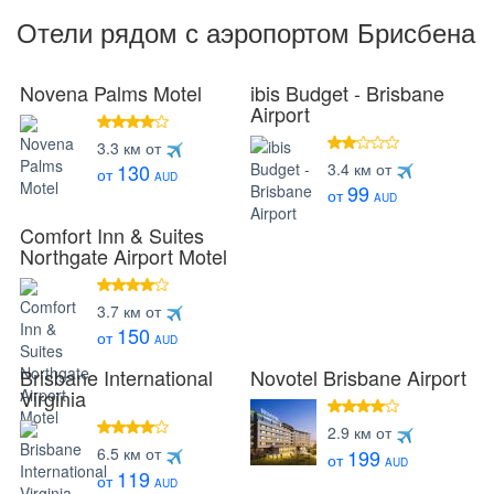
Отели рядом с аэропортом Брисбена
Novena Palms Motel
ibis Budget - Brisbane
Airport
4 звезды
3.3 км от
2 звезды
3.4 км от
130
от
AUD
99
от
AUD
Comfort Inn & Suites
Northgate Airport Motel
4 звезды
3.7 км от
150
от
AUD
Brisbane International
Novotel Brisbane Airport
Virginia
4 звезды
2.9 км от
4 звезды
6.5 км от
199
от
AUD
119
от
AUD