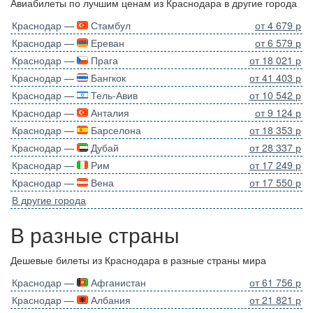
Авиабилеты по лучшим ценам из Краснодара в другие города
Краснодар —
Стамбул
от 4 679 р
Краснодар —
Ереван
от 6 579 р
Краснодар —
Прага
от 18 021 р
Краснодар —
Бангкок
от 41 403 р
Краснодар —
Тель-Авив
от 10 542 р
Краснодар —
Анталия
от 9 124 р
Краснодар —
Барселона
от 18 353 р
Краснодар —
Дубай
от 28 337 р
Краснодар —
Рим
от 17 249 р
Краснодар —
Вена
от 17 550 р
В другие города
В разные страны
Дешевые билеты из Краснодара в разные страны мира
Краснодар —
Афганистан
от 61 756 р
Краснодар —
Албания
от 21 821 р