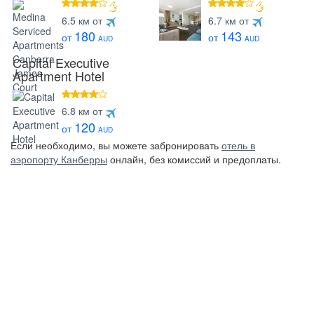
4 звезды
4 звезды
6.5 км от
6.7 км от
180
143
от
от
AUD
AUD
Capital Executive
Apartment Hotel
4 звезды
6.8 км от
120
от
AUD
Если необходимо, вы можете забронировать
отель в
аэропорту Канберры
онлайн, без комиссий и предоплаты.