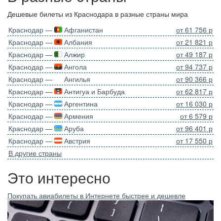
Дешевые билеты из Краснодара в разные страны мира
Краснодар —
Афганистан
от 61 756 р
Краснодар —
Албания
от 21 821 р
Краснодар —
Алжир
от 49 187 р
Краснодар —
Ангола
от 94 737 р
Краснодар —
Ангилья
от 90 366 р
Краснодар —
Антигуа и Барбуда
от 62 817 р
Краснодар —
Аргентина
от 16 030 р
Краснодар —
Армения
от 6 579 р
Краснодар —
Аруба
от 96 401 р
Краснодар —
Австрия
от 17 550 р
В другие страны
Это интересно
Покупать авиабилеты в Интернете быстрее и дешевле