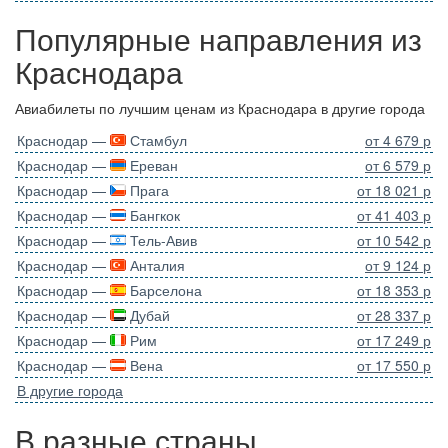
Популярные направления из
Краснодара
Авиабилеты по лучшим ценам из Краснодара в другие города
Краснодар —
Стамбул
от 4 679 р
Краснодар —
Ереван
от 6 579 р
Краснодар —
Прага
от 18 021 р
Краснодар —
Бангкок
от 41 403 р
Краснодар —
Тель-Авив
от 10 542 р
Краснодар —
Анталия
от 9 124 р
Краснодар —
Барселона
от 18 353 р
Краснодар —
Дубай
от 28 337 р
Краснодар —
Рим
от 17 249 р
Краснодар —
Вена
от 17 550 р
В другие города
В разные страны