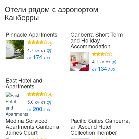
Отели рядом с аэропортом
Канберры
Pinnacle Apartments
Canberra Short Term
and Holiday
Accommodation
4 звезды
4.7 км от
174
от
AUD
3 звезды
4.1 км от
134
от
AUD
East Hotel and
Apartments
4 звезды
5.0 км от
200
от
AUD
Medina Serviced
Pacific Suites Canberra,
Apartments Canberra
an Ascend Hotel
James Court
Collection member