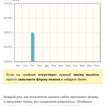
175310
167340
159370
151400
143430
Авг
Сен
Окт
Ноя
Дек
Янв
Фев
Мар
Апр
Май
Июн
Июл
Если на графике
отсуствует
нужный
месяц вылета
,
просто
заполните форму поиска
и найдите билет.
Каждый раз, как посетители нашего сайта заполняют форму
и запускают поиск, мы сохраняем результаты. Особенно
тщательно мы храним цены, которые посетители нашего