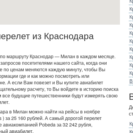
К
К
К
К
перелет из Краснодара
К
К
К
 по маршруту Краснодар — Милан в каждом месяце.
К
запросов посетителями нашего сайта, когда они
К
це по ценам меняются каждую минуту, чтобы Вы
К
ормации где и как можно посмотреть или
В
не. А если Вам повезет и Вы купите авиабилет
щательному расчету, то Вы войдете в историю поиска
м все будущие путешественники будут измерять свою
лет.
Д
дара в Милан можно найти на рейсы в ноябре
с
ts ) за 25 160 рублей. А самый дорогой перелет
К
 авиакомпанией Pobeda за 32 242 рубля,
ный авиабилет.
К