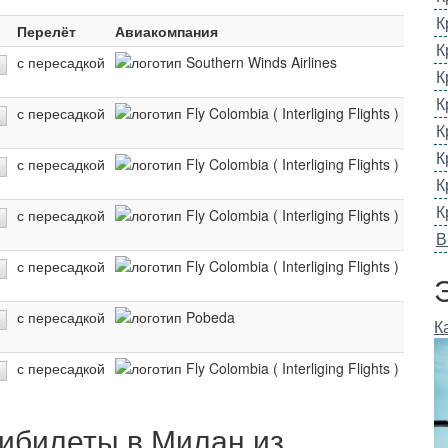
К
Перелёт
Авиакомпания
К
с пересадкой
К
К
с пересадкой
К
К
с пересадкой
К
К
с пересадкой
В
с пересадкой
с пересадкой
К
с пересадкой
ибилеты в Милан из