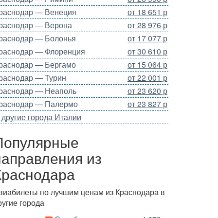
раснодар — Венеция
от 18 651 р
раснодар — Верона
от 28 976 р
раснодар — Болонья
от 17 077 р
раснодар — Флоренция
от 30 610 р
раснодар — Бергамо
от 15 064 р
раснодар — Турин
от 22 001 р
раснодар — Неаполь
от 23 620 р
раснодар — Палермо
от 23 827 р
 другие города Италии
Популярные
направления из
Краснодара
виабилеты по лучшим ценам из Краснодара в
ругие города