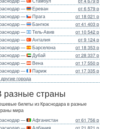
раснодар —
Стамбул
от 4 679 р
раснодар —
Ереван
от 6 579 р
раснодар —
Прага
от 18 021 р
раснодар —
Бангкок
от 41 403 р
раснодар —
Тель-Авив
от 10 542 р
раснодар —
Анталия
от 9 124 р
раснодар —
Барселона
от 18 353 р
раснодар —
Дубай
от 28 337 р
раснодар —
Вена
от 17 550 р
раснодар —
Париж
от 17 335 р
 другие города
В разные страны
ешевые билеты из Краснодара в разные
траны мира
раснодар —
Афганистан
от 61 756 р
раснодар —
Албания
от 21 821 р