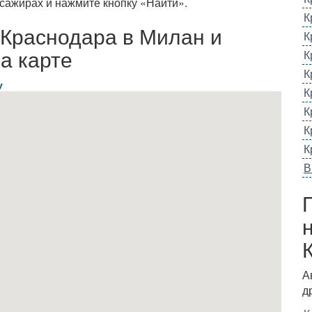
сажирах и нажмите кнопку «Найти».
К
 Краснодара в Милан и
К
а карте
К
К
у
К
К
К
К
В
А
д