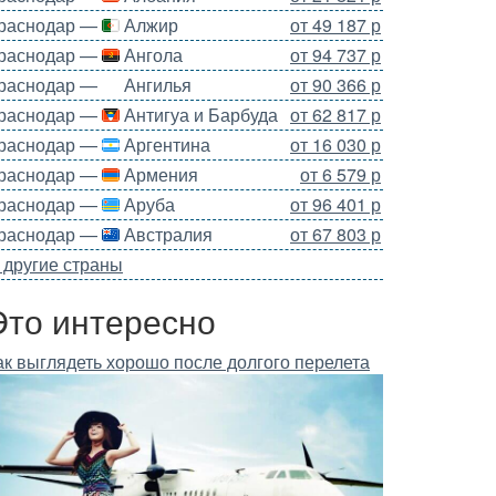
раснодар —
Алжир
от 49 187 р
раснодар —
Ангола
от 94 737 р
раснодар —
Ангилья
от 90 366 р
раснодар —
Антигуа и Барбуда
от 62 817 р
раснодар —
Аргентина
от 16 030 р
раснодар —
Армения
от 6 579 р
раснодар —
Аруба
от 96 401 р
раснодар —
Австралия
от 67 803 р
 другие страны
Это интересно
ак выглядеть хорошо после долгого перелета