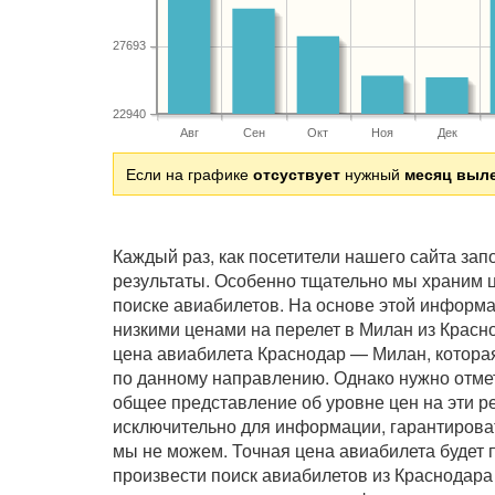
27693
22940
Авг
Сен
Окт
Ноя
Дек
Если на графике
отсуствует
нужный
месяц выл
Каждый раз, как посетители нашего сайта за
результаты. Особенно тщательно мы храним ц
поиске авиабилетов. На основе этой информ
низкими ценами на перелет в Милан из Крас
цена авиабилета Краснодар — Милан, которая
по данному направлению. Однако нужно отмет
общее представление об уровне цен на эти р
исключительно для информации, гарантирова
мы не можем. Точная цена авиабилета будет 
произвести поиск авиабилетов из Краснодара