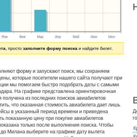
Янв
Фев
Мар
Апр
Май
Июн
Июл
ета
, просто
заполните форму поиска
и найдите билет.
полняют форму и запускают поиск, мы сохраняем
ены, которые посетители нашего сайта получают при
ации мы помогаем быстро подобрать даты с самыми
нодара. На графике представлена ориентировочная
 получена из последних поисков авиабилетов
ить, что оказанная стоимость авиабилета дает лишь
Д
ейсы в указанный период времени и приведена
г
ть показанную цену при покупке авиабилетов
показана только после выполнения поиска. Чтобы
К
 до Милана выберите на графике дату вылета
К