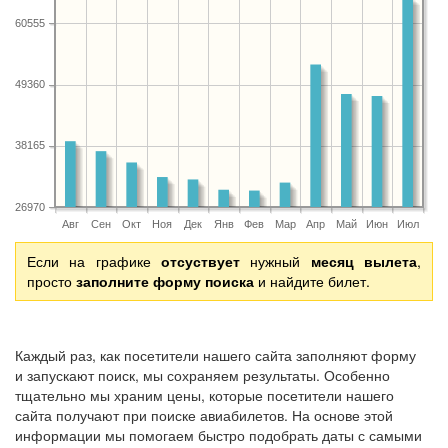
60555
49360
38165
26970
Авг
Сен
Окт
Ноя
Дек
Янв
Фев
Мар
Апр
Май
Июн
Июл
Если на графике
отсуствует
нужный
месяц вылета
,
просто
заполните форму поиска
и найдите билет.
Каждый раз, как посетители нашего сайта заполняют форму
и запускают поиск, мы сохраняем результаты. Особенно
тщательно мы храним цены, которые посетители нашего
сайта получают при поиске авиабилетов. На основе этой
информации мы помогаем быстро подобрать даты с самыми