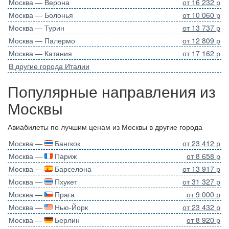
Москва — Верона
от 16 232 р
Москва — Болонья
от 10 060 р
Москва — Турин
от 13 737 р
Москва — Палермо
от 12 809 р
Москва — Катания
от 17 162 р
В другие города Италии
Популярные направления из
Москвы
Авиабилеты по лучшим ценам из Москвы в другие города
Москва —
Бангкок
от 23 412 р
Москва —
Париж
от 8 658 р
Москва —
Барселона
от 13 917 р
Москва —
Пхукет
от 31 327 р
Москва —
Прага
от 9 000 р
Москва —
Нью-Йорк
от 23 432 р
Москва —
Берлин
от 8 920 р