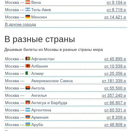
Москва —
Вена
от 9 104 р
Москва —
Тель-Авив
от 8 719 р
Москва —
Мюнхен
от 14 421 р
В другие города
В разные страны
Дешевые билеты из Москвы в разные страны мира
Москва —
Афганистан
от 45 895 р
Москва —
Албания
от 10 539 р
Москва —
Алжир
от 25 356 р
Москва —
Американское Самоа
от 181 339 р
Москва —
Ангола
от 55 500 р
Москва —
Ангилья
от 357 245 р
Москва —
Антигуа и Барбуда
от 66 807 р
Москва —
Аргентина
от 60 531 р
Москва —
Армения
от 8 209 р
Москва —
Аруба
от 48 808 р