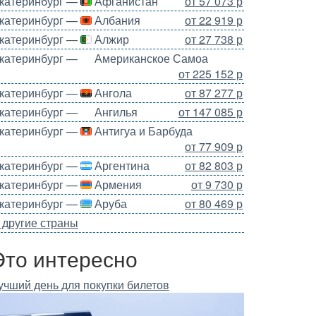
катеринбург —
Афганистан
от 57 073 р
катеринбург —
Албания
от 22 919 р
катеринбург —
Алжир
от 27 738 р
катеринбург —
Американское Самоа
от 225 152 р
катеринбург —
Ангола
от 87 277 р
катеринбург —
Ангилья
от 147 085 р
катеринбург —
Антигуа и Барбуда
от 77 909 р
катеринбург —
Аргентина
от 82 803 р
катеринбург —
Армения
от 9 730 р
катеринбург —
Аруба
от 80 469 р
 другие страны
Это интересно
учший день для покупки билетов