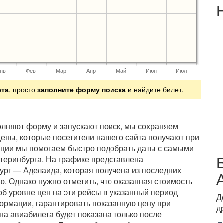
нв
Фев
Мар
Апр
Май
Июн
Июл
ета
, просто
заполните форму поиска
и найдите билет.
полняют форму и запускают поиск, мы сохраняем
ены, которые посетители нашего сайта получают при
ации мы помогаем быстро подобрать даты с самыми
атеринбурга. На графике представлена
ург — Аделаида, которая получена из последних
. Однако нужно отметить, что оказанная стоимость
б уровне цен на эти рейсы в указанный период
Д
ормации, гарантировать показанную цену при
д
на авиабилета будет показана только после