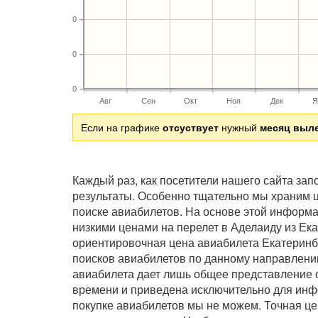
0
0
0
Авг
Сен
Окт
Ноя
Дек
Я
Если на графике
отсуствует
нужный
месяц выл
Каждый раз, как посетители нашего сайта за
результаты. Особенно тщательно мы храним ц
поиске авиабилетов. На основе этой информ
низкими ценами на перелет в Аделаиду из Ек
ориентировочная цена авиабилета Екатеринб
поисков авиабилетов по данному направлению
авиабилета дает лишь общее представление о
времени и приведена исключительно для инф
покупке авиабилетов мы не можем. Точная це