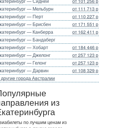
катеринбург — Сидней
от 101 256 р
катеринбург — Мельбурн
от 111 713 р
катеринбург — Перт
от 110 227 р
катеринбург — Брисбен
от 171 551 р
катеринбург — Канберра
от 162 411 р
катеринбург — Бандаберг
катеринбург — Хобарт
от 184 446 р
катеринбург — Джелонг
от 257 123 р
катеринбург — Гелонг
от 257 123 р
катеринбург — Дарвин
от 108 329 р
 другие города Австралии
Популярные
направления из
Екатеринбурга
виабилеты по лучшим ценам из