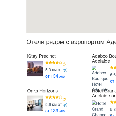
Отели рядом с аэропортом Ад
iStay Precinct
Adabco Bou
Adelaide
4
5.3 км от
4
звезды
6.6
134
от
зв
AUD
от
Oaks Horizons
Hotel Gran
Adelaide on
4
5.6 км от
4
звезды
5.8
139
от
зв
AUD
от