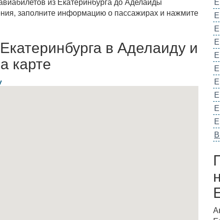
 авиабилетов из Екатеринбурга до Аделаиды
Е
ения, заполните информацию о пассажирах и нажмите
Е
Е
Е
Екатеринбурга в Аделаиду и
Е
а карте
Е
Е
у
Е
Е
Е
В
А