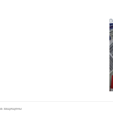
П
ава защищены