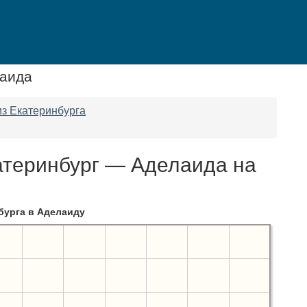
лаида
з Екатеринбурга
атеринбург — Аделаида на
бурга в Аделаиду