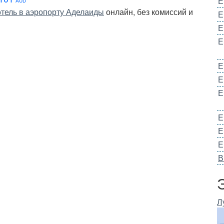
Е
AUD
отель в аэропорту Аделаиды
онлайн, без комиссий и
Е
Е
Е
Е
Е
Е
Е
Е
Е
В
Л