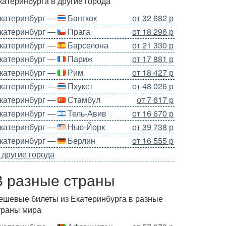
катеринбурга в другие города
катеринбург —
Бангкок
от 32 682 р
катеринбург —
Прага
от 18 296 р
катеринбург —
Барселона
от 21 330 р
катеринбург —
Париж
от 17 881 р
катеринбург —
Рим
от 18 427 р
катеринбург —
Пхукет
от 48 026 р
катеринбург —
Стамбул
от 7 617 р
катеринбург —
Тель-Авив
от 16 670 р
катеринбург —
Нью-Йорк
от 39 738 р
катеринбург —
Берлин
от 16 555 р
 другие города
В разные страны
ешевые билеты из Екатеринбурга в разные
траны мира