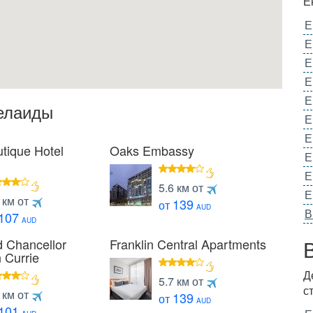
Е
Е
Е
Е
Е
Е
елаиды
Е
Е
tique Hotel
Oaks Embassy
Е
Е
4
5.6 км от
Е
звезды
 км от
139
от
езды
AUD
В
107
AUD
d Chancellor
Franklin Central Apartments
 Currie
4
Д
5.7 км от
звезды
с
 км от
139
от
езды
AUD
101