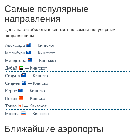
Самые популярные
направления
Цены на авиабилеты в Кингскот по самым популярным
направлениям
Аделаида
— Кингскот
Мельбурн
— Кингскот
Милдьюра
— Кингскот
Дубай
— Кингскот
Сидуна
— Кингскот
Сидней
— Кингскот
Кернс
— Кингскот
Пекин
— Кингскот
Токио
— Кингскот
Москва
— Кингскот
Ближайшие аэропорты