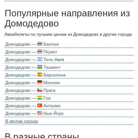
Популярные направления из
Домодедово
Авиабилеты по лучшим ценам из Домодедово в другие города
Домодедово —
Бангкок
Домодедово —
Пхукет
Домодедово —
Тель-Авив
Домодедово —
Ташкент
Домодедово —
Барселона
Домодедово —
Мюнхен
Домодедово —
Прага
Домодедово —
Гоа
Домодедово —
Анталия
Домодедово —
Нью-Йорк
В другие города
В разные страны