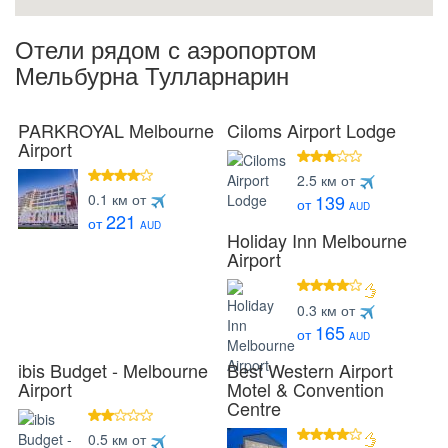
Отели рядом с аэропортом
Мельбурна Тулларнарин
PARKROYAL Melbourne
Ciloms Airport Lodge
Airport
3 звезды
2.5 км от
4 звезды
0.1 км от
139
от
AUD
221
от
AUD
Holiday Inn Melbourne
Airport
4 звезды
0.3 км от
165
от
AUD
ibis Budget - Melbourne
Best Western Airport
Airport
Motel & Convention
Centre
2 звезды
0.5 км от