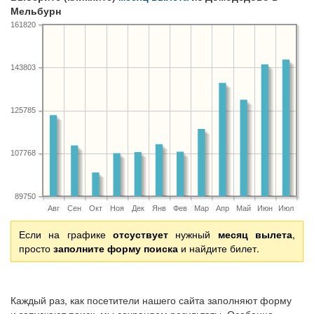
Мельбурн
161820
143803
125785
107768
89750
Авг
Сен
Окт
Ноя
Дек
Янв
Фев
Мар
Апр
Май
Июн
Июл
Если на графике
отсуствует
нужный
месяц вылета
,
просто
заполните форму поиска
и найдите билет.
Каждый раз, как посетители нашего сайта заполняют форму
и запускают поиск, мы сохраняем результаты. Особенно