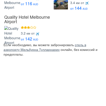
4 звезды
116
3.4 км от
от
AUD
144
от
AUD
Quality Hotel Melbourne
Airport
3 звезды
3.2 км от
142
от
AUD
Если необходимо, вы можете забронировать
отель в
аэропорту Мельбурна Тулларнарин
онлайн, без комиссий и
предоплаты.