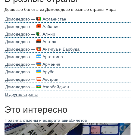
Дешевые билеты из Домодедово в разные страны мира
Домодедово —
Афганистан
Домодедово —
Албания
Домодедово —
Алжир
Домодедово —
Ангола
Домодедово —
Антигуа и Барбуда
Домодедово —
Аргентина
Домодедово —
Армения
Домодедово —
Аруба
Домодедово —
Австрия
Домодедово —
Азербайджан
В другие страны
Это интересно
Правила отмены и возврата авиабилетов