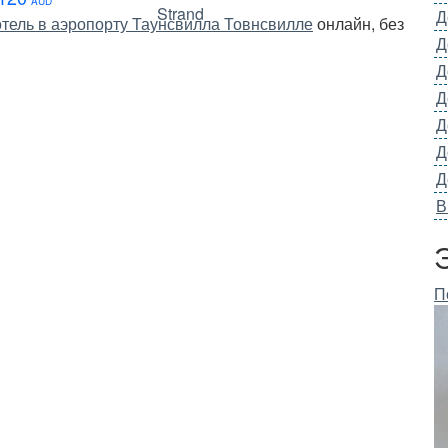
AUD
Д
отель в аэропорту Таунсвилла Товнсвилле
онлайн, без
Д
Д
Д
Д
Д
Д
В
П