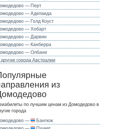
омодедово — Перт
омодедово — Аделаида
омодедово — Голд Коуст
омодедово — Хобарт
омодедово — Дарвин
омодедово — Канберра
омодедово — Олбани
 другие города Австралии
Популярные
направления из
Домодедово
виабилеты по лучшим ценам из Домодедово в
ругие города
омодедово —
Бангкок
омодедово —
Пхукет