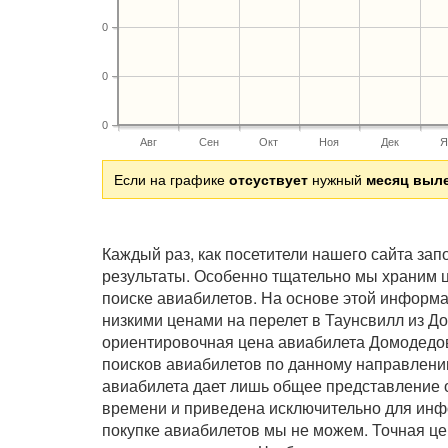
0
0
0
Авг
Сен
Окт
Ноя
Дек
Я
Если на графике
отсуствует
нужный
месяц выл
Каждый раз, как посетители нашего сайта за
результаты. Особенно тщательно мы храним ц
поиске авиабилетов. На основе этой информ
низкими ценами на перелет в Таунсвилл из Д
ориентировочная цена авиабилета Домодедов
поисков авиабилетов по данному направлению
авиабилета дает лишь общее представление о
времени и приведена исключительно для инф
покупке авиабилетов мы не можем. Точная це