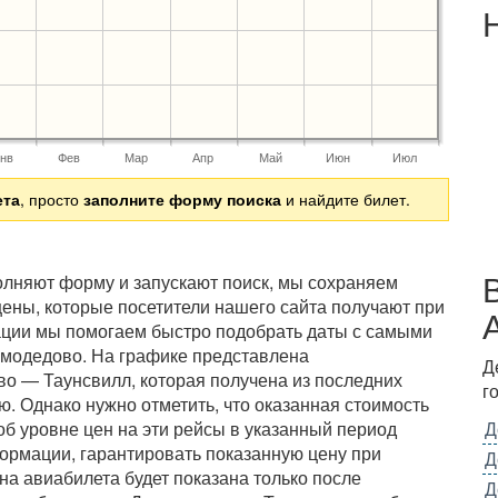
нв
Фев
Мар
Апр
Май
Июн
Июл
ета
, просто
заполните форму поиска
и найдите билет.
полняют форму и запускают поиск, мы сохраняем
ены, которые посетители нашего сайта получают при
ации мы помогаем быстро подобрать даты с самыми
омодедово. На графике представлена
Д
о — Таунсвилл, которая получена из последних
г
. Однако нужно отметить, что оказанная стоимость
б уровне цен на эти рейсы в указанный период
Д
ормации, гарантировать показанную цену при
Д
на авиабилета будет показана только после
Д