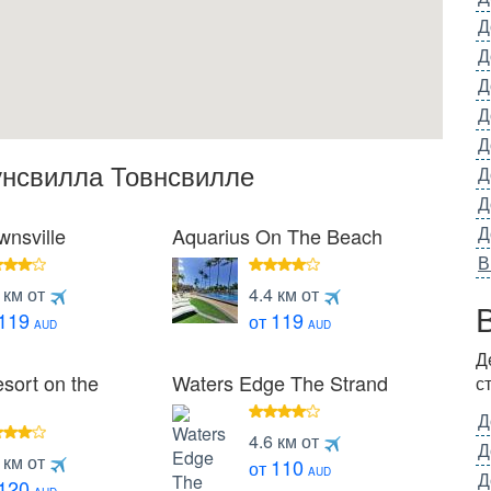
Д
Д
Д
Д
Д
унсвилла Товнсвилле
Д
Д
Д
wnsville
Aquarius On The Beach
В
4
 км от
4.4 км от
езды
звезды
119
119
от
AUD
AUD
Д
sort on the
Waters Edge The Strand
с
Д
4
4.6 км от
Д
звезды
 км от
110
от
езды
AUD
Д
120