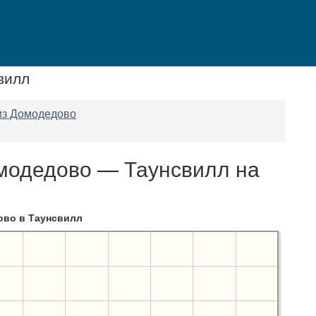
вилл
из Домодедово
модедово — Таунсвилл на
во в Таунсвилл