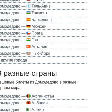
омодедово —
Тель-Авив
омодедово —
Ташкент
омодедово —
Барселона
омодедово —
Мюнхен
омодедово —
Прага
омодедово —
Гоа
омодедово —
Анталия
омодедово —
Нью-Йорк
 другие города
В разные страны
ешевые билеты из Домодедово в разные
траны мира
омодедово —
Афганистан
омодедово —
Албания
омодедово —
Алжир