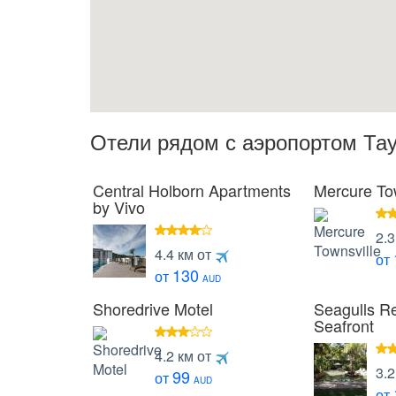
Отели рядом с аэропортом Та
Central Holborn Apartments
Mercure To
by Vivo
4
2.3
4
зв
4.4 км от
от
звезды
130
от
AUD
Shoredrive Motel
Seagulls Re
Seafront
3
4.2 км от
4
звезды
3.2
99
от
зв
AUD
от