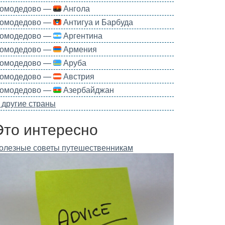
омодедово —
Ангола
омодедово —
Антигуа и Барбуда
омодедово —
Аргентина
омодедово —
Армения
омодедово —
Аруба
омодедово —
Австрия
омодедово —
Азербайджан
 другие страны
Это интересно
олезные советы путешественникам