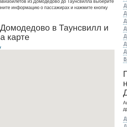
 авиабилетов из Домодедово до Таунсвилла выберите
Д
олните информацию о пассажирах и нажмите кнопку
Д
Д
 Домодедово в Таунсвилл и
Д
а карте
Д
Д
у
Д
В
А
д
Д
Д